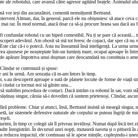
 ale robotului, care avansă către agresor agitând brațele. Animalul uluit 
ă vor ieși din ascunzători, comentă nemulțumit Bertrand.
erveni Altman, dar, în general, parcă ele nu obișnuiesc să atace ceva c
 mai rar. În mod normal, atacă doar ca să-și procure hrana sau dacă au fo
i confundat robotul cu un biped comestibil. Nu ți se pare că această... tr
operi adevărul. Am obosit să mă tot feresc de copaci, dar sper că nu vo
ste clar că-i o potecă. Asta nu înseamnă însă inteligență. La urma urmel
rarea ajunsese pe neașteptate într-un luminiș mare, ocupat aproape în în
e apărare împotriva unui dușman care deo­camdată nu constituia o ameni
 Clindar se cutremură și spuse:
de ani în urmă. Am senzația că m-am întors în timp.
 s-au descoperit aproape o sută de planete locuite de forme de viață si
 ciudat ca tocmai noi să găsim una...
 să stabilim procedura de contact. Dacă intrăm cu robotul în sat, vom stâ
ăștinaș singur, căruia să-i dovedim că suntem prietenoși. Clindar, ascun
 fără probleme. Chiar și atunci, însă, Bertrand insistă să mear­gă singur
 iar sistemele defensive naturale ale corpului se puteau îngriji de micr
eșeli.
rimi, în timp ce colegii săi îl priveau invidioși. Numai după încă trei z
lte înregistrări. În decursul unei nopți, mutaseră naveta și o pitiseră în
a reducea impactul, ele continuau să le apese mințile, copleșindu-i uneori