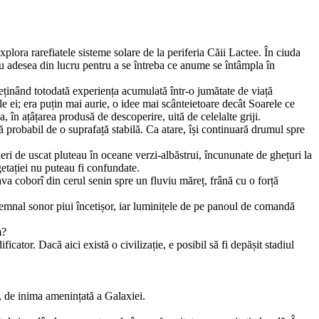
lora rarefiatele sisteme solare de la periferia Căii Lactee. În ciuda
eau adesea din lucru pentru a se întreba ce anume se întâmpla în
eținând totodată experiența acumulată într-o jumătate de viață
e ei; era puțin mai aurie, o idee mai scânteietoa­re decât Soarele ce
 în ațâțarea produsă de descope­rire, uită de celelalte griji.
tă probabil de o suprafață stabilă. Ca atare, își continuară drumul spre
eri de uscat pluteau în oceane verzi-albăstrui, încunu­nate de ghețuri la
getației nu puteau fi confundate.
va coborî din cerul senin spre un fluviu măreț, frână cu o forță
semnal sonor piui încetișor, iar luminițele de pe panoul de comandă
m?
ator. Dacă aici există o civilizație, e posibil să fi depășit stadiul
, de inima amenințată a Galaxiei.