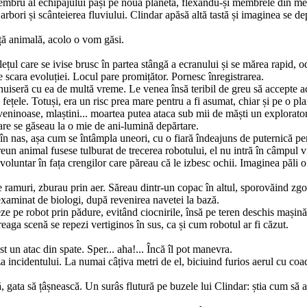
a membru al echipajului păși pe noua planetă, flexându-și mem­brele din me
rbori și scânteierea fluviului. Clindar apăsă altă tastă și imaginea se depl
ă animală, acolo o vom găsi.
ețul care se ivise brusc în partea stângă a ecranului și se mărea rapid, o
e scara evoluției. Locul pare promițător. Pornesc înregistrarea.
uiseră cu ea de multă vreme. Le venea însă teribil de greu să accepte ace
ețele. Totuși, era un risc prea mare pen­tru a fi asumat, chiar și pe o pl
 veninoase, mlaștini... moartea putea ataca sub mii de măști un explorator 
ărare se găseau la o mie de ani-lumină depărtare.
n nas, așa cum se întâmpla uneori, cu o fiară îndeajuns de pu­ternică pentr
eun animal fusese tulburat de trecerea robotului, el nu intră în câmpul vi
nvoluntar în fața crengilor care păreau că le izbesc ochii. Imaginea păli 
e ramuri, zburau prin aer. Săreau dintr-un copac în altul, spo­rovăind zg
xaminat de biologi, după revenirea navetei la bază.
ijeze pe robot prin pădure, evitând ciocnirile, însă pe teren des­chis mași
reaga scenă se repezi vertiginos în sus, ca și cum robotul ar fi căzut.
 un atac din spate. Sper... aha!... Încă îl pot manevra.
ncidentului. La numai câțiva metri de el, biciuind furios aerul cu coada,
ă, gata să țâșnească. Un surâs flutură pe buzele lui Clindar: știa cum să a