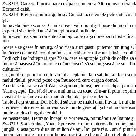
&#8213; Care va fi următoarea etapă? se interesă Altman ușor nerăb­dător
Bertrand ezită.
&#8213; Prefer să nu mă grăbesc. Cunoști accidentele petrecute cu alte 
sat.
În naveta bine ascunsă, Clindar reactivă robotul și-l puse din nou în m
expertul și ei trebuiau să-i îndeplinească ordinele.
În prezent, existau momente când aproape că-și dorea să fi fost el însu
***
Soarele se găsea în amurg, când Yaan auzi glasul puternic din junglă. Î
În tăcerea ce urmă ecourilor, în sat încetă orice mișcare. Până și copiii 
Toții ochii se îndreptară spre Yaan, care se apropie grăbit de coliba sa ș
puțin să pășească în umbrele ce începuseră să se lungească pe sol. Tocm
culturilor.
Gigantul sclipitor cu multe voci îl aștepta în afara satului și-i făcu s
malul râului, privind peste apa întunecată care curgea domol.
Acesta se întoarse când Yaan se apropie; totuși, pentru o clipă, păru că
Yaan așteptă. Era răbdător și mulțumit, cu toate că n-ar fi putut exprim
avea să-l dobândească în mod deplin abia peste milenii.
Tabloul era straniu. Doi bărbați stăteau pe malul unui fluviu. Unul din
cremene. Între ei se întindeau zece mii de generații și hăul incomensu
multe ori de-a lungul eternității.
Pe neașteptate, Bertrand începu să vorbească, plimbându-se înainte și în
&#8213; S-a terminat, Yaan. Sperasem ca, prin intermediul cunoștințelor
junglă, și asta poate dura un milion de ani. Îmi pare rău... am fi putut r
putem face mare lucru, dar lumea noastră ne cheamă și nu trebuie s-