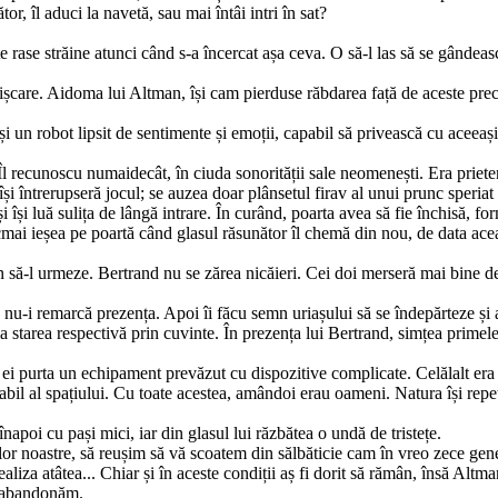
, îl aduci la navetă, sau mai întâi intri în sat?
rase străine atunci când s-a încercat așa ceva. O să-l las să se gândească
ișcare. Aidoma lui Altman, își cam pierduse răbdarea față de aceste prec
și un robot lipsit de sentimente și emoții, capabil să privească cu aceea
l recunoscu numaidecât, în ciuda sonorității sale neomenești. Era prieten
își întrerupseră jocul; se auzea doar plânsetul firav al unui prunc speriat 
i își luă sulița de lângă intrare. În curând, poarta avea să fie închisă, fo
ai ieșea pe poartă când glasul răsunător îl chemă din nou, de data aceast
emn să-l urmeze. Bertrand nu se zărea nicăieri. Cei doi merseră mai bine d
 nu-i remarcă prezența. Apoi îi făcu semn uriașului să se îndepărteze și a
a starea respectivă prin cuvinte. În prezența lui Bertrand, simțea primele
 ei purta un echipament prevăzut cu dispozitive complicate. Celă­lalt era
rabil al spațiului. Cu toate acestea, amândoi erau oa­meni. Natura își r
apoi cu pași mici, iar din glasul lui răzbătea o undă de tristețe.
 noastre, să reușim să vă scoatem din sălbăticie cam în vreo zece generaț
ealiza atâtea... Chiar și în aceste condiții aș fi dorit să rămân, însă Alt
o abandonăm.