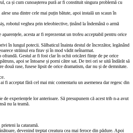
rul, ca și cum cunoașterea pură ar fi constituit singura problemă cu
 alese una dintre cele mai puțin bătute, apoi instală un scaun în
desiș, robotul veghea prin teleobiective, ținând la îndemână o armă
aparențele, acesta ar fi reprezentat un trofeu accep­tabil pentru orice
vi în lungul potecii. Sălbaticul înainta destul de încrezător, legănând
oarece străinul era firav și în mod vădit neînarmat.
 ofrandă. Gestul ar fi fost clar în ochii oricărei ființe de pe orice
pătruns, apoi se întoarse și porni către sat. De trei ori se uită îndărăt să
re două rase, fusese lipsit de orice dramatism, dar nu și de demnitate.
ce.
 ai fi acceptat fără cel mai mic comentariu un asemenea dar re­gesc din
cție de experiențele lor anterioare. Să presupunem că acest trib n-a avut
însă nu la teamă.
 prieteni la cataramă.
 vânătoare, devenind treptat creatura cea mai feroce din pădure. Apoi