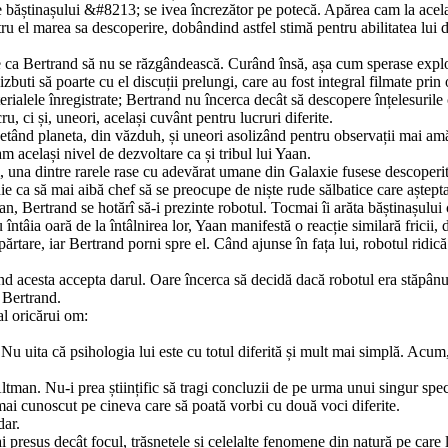
știnașului &#8213; se ivea încrezător pe potecă. Apărea cam la același
ru el marea sa descoperire, dobândind astfel stimă pen­tru abilitatea lui
e ca Bertrand să nu se răzgândească. Curând însă, așa cum sperase explora
izbuti să poarte cu el discuții prelungi, care au fost integral filmate prin
aterialele înregistrate; Bertrand nu încerca decât să descopere înțelesuril
u, ci și, uneori, același cuvânt pentru lucruri diferite.
ercetând planeta, din văzduh, și uneori asolizând pentru observații mai a
m același nivel de dezvoltare ca și tribul lui Yaan.
, una dintre rarele rase cu adevărat umane din Galaxie fusese descoperit
ca să mai aibă chef să se preocupe de niște rude sălbatice care așteptau 
an, Bertrand se hotărî să-i prezinte robotul. Tocmai îi arăta băștinașului
întâia oară de la întâlnirea lor, Yaan manifestă o reacție similară fricii, 
ărtare, iar Bertrand porni spre el. Când ajunse în fața lui, robotul ridică
 când acesta accepta darul. Oare încerca să decidă dacă robo­tul era stăp
 Bertrand.
al oricărui om:
 Nu uita că psihologia lui este cu totul diferită și mult mai simplă. Acum
ltman. Nu-i prea științific să tragi concluzii de pe urma unui singur sp
i cunoscut pe cineva care să poată vorbi cu două voci diferite.
dar.
resus decât focul, trăsnetele și celelalte fenomene din natură pe care le