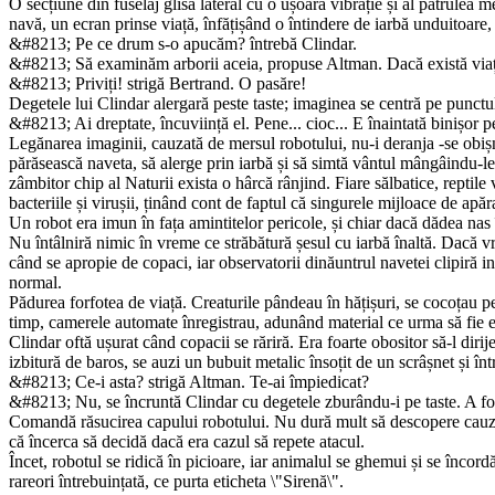
O secțiune din fuselaj glisă lateral cu o ușoară vibrație și al patru­le
navă, un ecran prinse viață, înfățișând o întindere de iarbă unduitoare, a
&#8213; Pe ce drum s-o apucăm? întrebă Clindar.
&#8213; Să examinăm arborii aceia, propuse Altman. Dacă există viaț
&#8213; Priviți! strigă Bertrand. O pasăre!
Degetele lui Clindar alergară peste taste; imaginea se centră pe punctul
&#8213; Ai dreptate, încuviință el. Pene... cioc... E înaintată binișor p
Legănarea imaginii, cauzată de mersul robotului, nu-i deranja -se obișn
părăsească naveta, să alerge prin iarbă și să simtă vântul mângâindu-le f
zâmbitor chip al Naturii exista o hârcă rânjind. Fiare sălbatice, reptile
bacteriile și virușii, ținând cont de faptul că singurele mijloace de ap
Un robot era imun în fața amintitelor pericole, și chiar dacă dădea nas î
Nu întâlniră nimic în vreme ce străbătură șesul cu iarbă înaltă. Dacă vr
când se apropie de copaci, iar observatorii dinăuntrul navetei clipiră i
normal.
Pădurea forfotea de viață. Creaturile pândeau în hățișuri, se coco­țau p
timp, camerele automate înregistrau, adunând material ce urma să fie e
Clindar oftă ușurat când copacii se răriră. Era foarte obositor să-l dir
izbitură de baros, se auzi un bubuit metalic însoțit de un scrâșnet și înt
&#8213; Ce-i asta? strigă Altman. Te-ai împiedicat?
&#8213; Nu, se încruntă Clindar cu degetele zburându-i pe taste. A fost
Comandă răsucirea capului robotului. Nu dură mult să descope­re cauza i
că încerca să decidă dacă era cazul să repete atacul.
Încet, robotul se ridică în picioare, iar animalul se ghemui și se încord
rareori întrebuințată, ce purta eticheta \"Sirenă\".