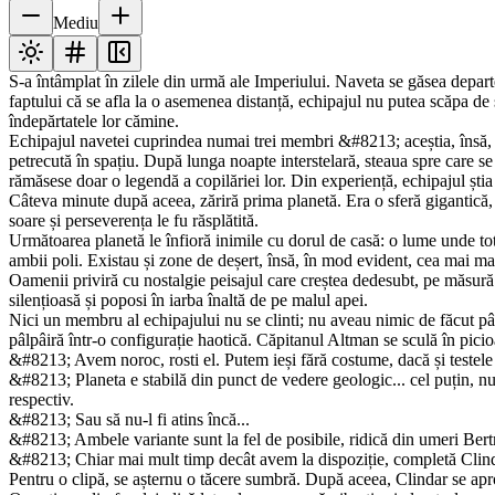
Mediu
S-a întâmplat în zilele din urmă ale Imperiului. Naveta se găsea depart
faptului că se afla la o asemenea distanță, echipajul nu putea scăpa de 
îndepărtatele lor cămine.
Echipajul navetei cuprindea numai trei membri &#8213; aceștia, însă, g
petrecută în spațiu. După lunga noapte interstelară, steaua spre care se
rămăsese doar o legendă a copilăriei lor. Din experiență, echipajul știa c
Câteva minute după aceea, zăriră prima planetă. Era o sferă gi­gantică, d
soare și perseverența le fu răsplătită.
Următoarea planetă le înfioră inimile cu dorul de casă: o lume unde totul
ambii poli. Existau și zone de deșert, însă, în mod evident, cea mai ma
Oamenii priviră cu nostalgie peisajul care creștea dedesubt, pe măsură 
silențioasă și poposi în iarba înaltă de pe malul apei.
Nici un membru al echipajului nu se clinti; nu aveau nimic de făcut pâ
pâlpâiră într-o configurație haotică. Căpitanul Altman se sculă în picio
&#8213; Avem noroc, rosti el. Putem ieși fără costume, dacă și testele
&#8213; Planeta e stabilă din punct de vedere geologic... cel puțin, nu e
respectiv.
&#8213; Sau să nu-l fi atins încă...
&#8213; Ambele variante sunt la fel de posibile, ridică din umeri Bert
&#8213; Chiar mai mult timp decât avem la dispoziție, completă Clin­d
Pentru o clipă, se așternu o tăcere sumbră. După aceea, Clindar se ap