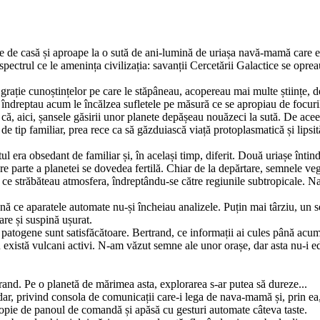
e de casă și aproape la o sută de ani-lumină de uriașa navă-mamă care exp
spectrul ce le amenința civilizația: savanții Cercetării Galactice se opr
rație cunoștințelor pe care le stăpâneau, acopereau mai multe științe, d
 îndreptau acum le încălzea sufletele pe măsură ce se apropiau de focuril
ă, aici, șansele găsirii unor planete depă­șeau nouăzeci la sută. De aceea,
e tip familiar, prea rece ca să găzduiască viață protoplas­matică și lipsi
 era obsedant de familiar și, în același timp, diferit. Două uriașe întind
re parte a planetei se dovedea fertilă. Chiar de la depărtare, semnele ve
ce străbăteau atmosfera, îndreptându-se către regiunile subtropicale. Na
nă ce aparatele automate nu-și încheiau analizele. Puțin mai târziu, un 
are și suspină ușurat.
 patogene sunt satisfăcătoare. Bertrand, ce informații ai cules până acu
xistă vulcani activi. N-am văzut semne ale unor orașe, dar asta nu-i edific
rand. Pe o planetă de mărimea asta, explorarea s-ar putea să dureze...
ar, privind consola de comunicații care-i lega de nava-mamă și, prin ea
ropie de panoul de comandă și apăsă cu gesturi automate câteva taste.