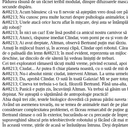
Pădurea răsună de un răcnet teribil modulat, dinspre difuzoarele mascate
secunde dispăru.
&#8213; Acum bănuiesc că va fi nevoie să așteptăm vreo două ore pân
&#8213; Nu cunosc prea multe lucruri despre psihologia animalelor, int
&#8213; Unele atacă orice lucru aflat în mișcare, deși asta se întâmplă
alți roboți?
&#8213; În nici un caz! Este însă posibil ca amicul nostru carnivor să f
&#8213; Atunci, răspunse imediat Clindar, vom porni pe ea și vom des­c
&#8213; Ai avut dreptate, Altman, observă Bertrand puțin mai târziu. E
Amuți în mijlocul frazei și, în aceeași clipă, Clindar opri robotul. Că
de o palisadă din lemn &#8213; în mod evident, reprezenta un mijloc d
deschise, iar dincolo de ele sătenii își vedeau liniștiți de treburi.
Cei trei exploratori rămaseră tăcuți multă vreme, privind ecranul, apoi
&#8213; Ciudat... Ar putea fi chiar planeta noastră, cu o sută de mii 
&#8213; Nu-i absolut nimic ciudat, interveni Altman. La urma urmelor,
&#8213; Da, aprobă Clindar. O sută în toată Galaxia! Mi se pare totuși
&#8213; Cineva tot trebuia s-o facă, filozofă Bertrand. Până una-alta,
&#8213; Panică e puțin zis, încuviință Altman. Va trebui să găsim un b
depistat. Ne așteaptă o săptămână de antropologie practică!
Abia după trei zile, testele biologice dovediră că puteau părăsi naveta
Având un asemenea tovarăș, nu se temea de animalele mari de pe planetă,
considerare complexitatea problemei, ei făceau re­marcabil de puține gr
Bertrand rămase o oră în exterior, bucurându-se cu precauție de împreju
supraveghind sătucul prin teleobiectivele robotului și făcând cât mai mu
În această vreme, știrile de acasă se înrăutățeau întruna. Deși depărtare