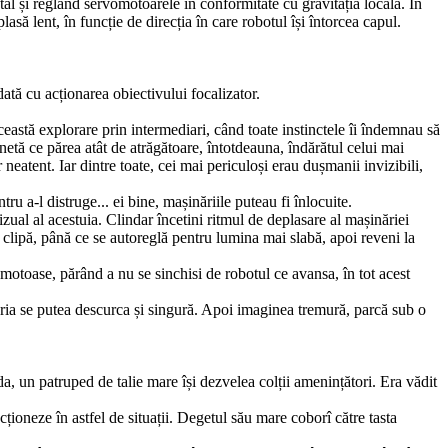
tal și reglând servomotoarele în conformitate cu gravitația locală. În
asă lent, în funcție de direcția în care robotul își întorcea capul.
dată cu acționarea obiectivului focalizator.
astă explorare prin intermediari, când toate instin­ctele îi îndemnau să
anetă ce părea atât de atrăgătoare, întotdeauna, îndărătul celui mai
neatent. Iar dintre toate, cei mai periculoși erau dușmanii invizibili,
u a-l distruge... ei bine, mașinăriile puteau fi înlocuite.
zual al acestuia. Clindar încetini ritmul de deplasare al mașinăriei
o clipă, până ce se autoreglă pentru lumina mai slabă, apoi reveni la
omotoase, părând a nu se sinchisi de robotul ce avansa, în tot acest
năria se putea descurca și singură. Apoi imaginea tremu­ră, parcă sub o
 un patruped de talie mare își dezvelea colții ame­nințători. Era vădit
cționeze în astfel de situații. Degetul său mare coborî către tasta