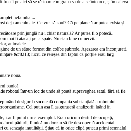
fu cât pe aici să se răstoarne în graba sa de a se întoarce, și în câteva
omplet nefamiliar...
st deja amenințate. Ce vrei să spui? Că pe planetă ar putea exista și
ecătoare prin junglă nu-i chiar naturală? Ar putea fi o potecă...
m mai fi atacați pe la spate. Nu stau bine cu nervii.
or, animalele...
tregime de un sătuc format din colibe șubrede. Așezarea era înconjurată
nțare &#8213; lucru ce reieșea din faptul că porțile erau larg
milare nouă.
rni panică.
de robotul într-un loc de unde să poată supraveghea satul, fără să fie
, nepunând desigur la socoteală compania substanțială a robotului.
oorganisme. Cel puțin așa îl asiguraseră ana­lizorii; luând în
ile, i-ar fi putut urma exemplul. Erau oricum destul de ocupați,
 adâncul pădurii, fiindcă nu doreau să fie descoperită accidental.
 cu senzația inutilității. Știau că în orice clipă puteau primi semnalul