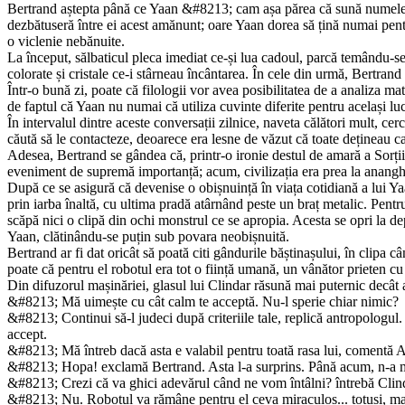
Bertrand aștepta până ce Yaan &#8213; cam așa părea că sună numele bă
dezbătuseră între ei acest amănunt; oare Yaan dorea să țină numai pent
o viclenie nebănuite.
La început, sălbaticul pleca imediat ce-și lua cadoul, parcă temându-s
colorate și cristale ce-i stârneau încântarea. În cele din urmă, Bertrand 
Într-o bună zi, poate că filologii vor avea posibilitatea de a anali­za m
de faptul că Yaan nu numai că utiliza cuvinte diferite pentru același lucr
În intervalul dintre aceste conversații zilnice, naveta călători mult, c
căută să le contacteze, deoarece era lesne de văzut că toate dețineau ca
Adesea, Bertrand se gândea că, printr-o ironie destul de amară a Sorții
eveniment de supremă importanță; acum, civilizația era prea la ananghie 
După ce se asigură că devenise o obișnuință în viața cotidiană a lui Ya
prin iarba înaltă, cu ultima pradă atârnând peste un braț metalic. Pentru 
scăpă nici o clipă din ochi monstrul ce se apro­pia. Acesta se opri la dep
Yaan, clătinându-se puțin sub po­vara neobișnuită.
Bertrand ar fi dat oricât să poată citi gândurile băștinașului, în clipa
poate că pentru el robotul era tot o ființă umană, un vânător prieten cu
Din difuzorul mașinăriei, glasul lui Clindar răsună mai puternic decât 
&#8213; Mă uimește cu cât calm te acceptă. Nu-l sperie chiar nimic?
&#8213; Continui să-l judeci după criteriile tale, replică antropologul.
accept.
&#8213; Mă întreb dacă asta e valabil pentru toată rasa lui, comentă A
&#8213; Hopa! exclamă Bertrand. Asta l-a surprins. Până acum, n-a ma
&#8213; Crezi că va ghici adevărul când ne vom întâlni? întrebă Clin
&#8213; Nu. Robotul va rămâne pentru el ceva miraculos... totuși, mai p