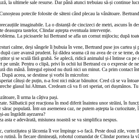
ză, la ultimele sale resurse. Dar până atunci trebuiau să-și continue luc
Cunoșteau potecile folosite de săteni când plecau la vânătoa­re. Bertrand
 precauțiile imaginabile. La o distanță de cincizeci de metri, as­cuns în 
 deasupra tastelor, Clindar aștepta eventuala intervenție.
blema. La picioarele lui Bertrand se afla un cornut mijlo­ciu; după toate 
ri calme, deși sângele îi bubuia în vene, Bertrand puse jos cartea și pri
, după care avansă prudent. Își dădea seama că nu avea de ce se teme, de
știtor și se sculă fără grabă. Se aplecă, ridică animalul și-l întinse ca pe o
fort pe umăr. Pentru o clipă, privi în ochii lui Bertrand cu o expresie de ne
utură din mână. Întregul episod nu dură nici un minut. Ca prim contact înt
. După aceea, se destinse și vorbi în microfon:
eriat câtuși de puțin, n-a fost nici măcar bănuitor. Cred că se va întoar
ureche glasul lui Altman. Credeam că va fi ori speriat, ori dușmănos. Tu
ătoare, îl urma la câțiva pași.
zate. Sălbaticii pot reacționa în mod diferit înaintea unor străini, în fun
r sărac populată. Într-un asemenea caz, ne putem aștepta la curiozitate, 
și-au îngrădit așezarea?
a asta e adevărată, misiunea noastră se va simplifica nespus.
 curiozitatea și lăcomia îl vor împinge s-o facă. Peste două zile, vom fi
ntr-o rutină. În fiecare dimineață, robotul comandat de Clindar pornea la