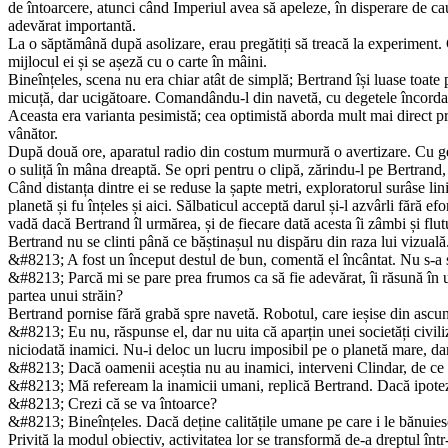
de întoarcere, atunci când Imperiul avea să apeleze, în disperare de cau
adevărat importantă.
La o săptămână după asolizare, erau pregătiți să treacă la expe­riment. 
mijlocul ei și se așeză cu o carte în mâini.
Bineînțeles, scena nu era chiar atât de simplă; Bertrand își luase toate
micuță, dar ucigătoare. Comandându-l din navetă, cu degete­le încordate
Aceasta era varianta pesimistă; cea optimistă aborda mult mai direct pro
vânător.
După două ore, aparatul radio din costum murmură o avertizare. Cu gestu
o suliță în mâna dreaptă. Se opri pentru o clipă, zărindu-l pe Bertrand
Când distanța dintre ei se reduse la șapte metri, exploratorul su­râse lini
planetă și fu înțeles și aici. Sălbaticul acceptă darul și-l azvârli fără e
vadă dacă Bertrand îl urmărea, și de fieca­re dată acesta îi zâmbi și fl
Bertrand nu se clinti până ce băștinașul nu dispăru din raza lui vizuală
&#8213; A fost un început destul de bun, comentă el încântat. Nu s-a sp
&#8213; Parcă mi se pare prea frumos ca să fie adevărat, îi răsună în 
partea unui străin?
Bertrand pornise fără grabă spre navetă. Robotul, care ieșise din ascunz
&#8213; Eu nu, răspunse el, dar nu uita că aparțin unei societăți civili­
niciodată inamici. Nu-i deloc un lucru imposibil pe o plane­tă mare, da
&#8213; Dacă oamenii aceștia nu au inamici, interveni Clindar, de ce 
&#8213; Mă refeream la inamicii umani, replică Bertrand. Dacă ipote­z
&#8213; Crezi că se va întoarce?
&#8213; Bineînțeles. Dacă deține calitățile umane pe care i le bănuiesc,
Privită la modul obiectiv, activitatea lor se transformă de-a drep­tul î