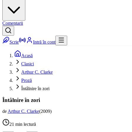
Comentarii
Scrie
Intră în cont
Acasă
Clasici
Arthur C. Clarke
Proză
Întâlnire în zori
Întâlnire în zori
de
Arthur C. Clarke
(
2009
)
21
min lectură