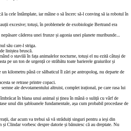
 la cele întâmplate, iar mâine o să încerc să-l conving să ia robotul în
auții excesive; totuși, în problemele de exobiologie Ber­trand era
și nepăsare căderea unei frunze și agonia unei planete muribunde...
ul său care-l striga.
de liniștea bruscă.
rmând o stavilă în fața animalelor nocturne, totuși el nu ezită câtuși de
a pe un ton de urgență ce străbătu toate barierele graiurilor și
e un kilometru până ce sălbaticul îl zări pe antropolog, nu departe de
cesta se retrase printre copaci.
 semne ale devotamentului altruist, complet irațional, pe care rasa lui
 îmbrăcat în blana unui animal și ținea în mână o suliță cu vârf de
epetase unul din șabloanele fundamentale, așa cum probabil procedase de
ii, dar acum va trebui să vă străduiți singuri pentru a ieși din
man și Clindar vorbesc despre datorie și bănuiesc că au drepta­te. Nu