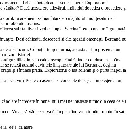
 moment al zilei și întotdeauna venea singur. Explo­ratorii
 de vânător? Dacă acesta era adevărul, individul dovedea o prevedere și
torul, fu ademenit să mai întârzie, cu ajutorul unor țesături viu
 ochii robotului ascuns.
e câtorva substantive și verbe simple. Sarcina îi era oare­cum îngreunată
mănunțite. Deși echipajul descoperi și alte așezări omenești, Bertrand nu
ă de-abia acum. Cu puțin timp în urmă, aceasta ar fi re­prezentat un
în zorii istoriei.
 configurațiile dintr-un caleidoscop, când Clindar con­duse mașinăria
dar se relaxă auzind cuvintele liniștitoare ale lui Bertrand, deși nu
 brațul și-i întinse prada. Exploratorul o luă solemn și o purtă înapoi la
ânul sau sclavul? Poate că asemenea concepte depășeau înțelegerea lui;
, când are încredere în mine, nu-l mai neliniștește nimic din ceea ce eu
ecimen. Vreau să văd ce se va întâmpla când vom trimite robotul în sat.
 ia, deja, ca atare.