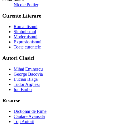
Nicole Pottier
Curente Literare
Romantismul
Simbolismul
Modernismul
Expresionismul
Toate curentele
Autori Clasici
Mihai Eminescu
George Bacovia
Lucian Blaga
Tudor Arghezi
Ion Barbu
Resurse
Dicționar de Rime
Căutare Avansată
Toți Autorii