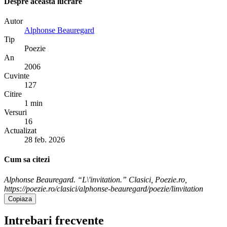
Despre aceasta lucrare
Autor
Alphonse Beauregard
Tip
Poezie
An
2006
Cuvinte
127
Citire
1 min
Versuri
16
Actualizat
28 feb. 2026
Cum sa citezi
Alphonse Beauregard. “L\'invitation.” Clasici, Poezie.ro,
https://poezie.ro/clasici/alphonse-beauregard/poezie/linvitation
Copiaza
Intrebari frecvente