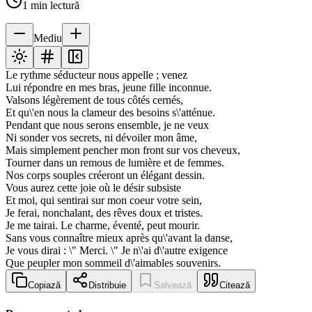
1
min lectură
Mediu
Le rythme séducteur nous appelle ; venez
Lui répondre en mes bras, jeune fille inconnue.
Valsons légèrement de tous côtés cernés,
Et qu\'en nous la clameur des besoins s\'atténue.
Pendant que nous serons ensemble, je ne veux
Ni sonder vos secrets, ni dévoiler mon âme,
Mais simplement pencher mon front sur vos cheveux,
Tourner dans un remous de lumière et de femmes.
Nos corps souples créeront un élégant dessin.
Vous aurez cette joie où le désir subsiste
Et moi, qui sentirai sur mon coeur votre sein,
Je ferai, nonchalant, des rêves doux et tristes.
Je me tairai. Le charme, éventé, peut mourir.
Sans vous connaître mieux après qu\'avant la danse,
Je vous dirai : \" Merci. \" Je n\'ai d\'autre exigence
Que peupler mon sommeil d\'aimables souvenirs.
Copiază
Distribuie
Salvează
Citează