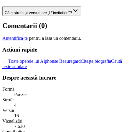
Câte strofe și versuri are „L\'invitation"?
Comentarii (
0
)
Autentifica-te
pentru a lasa un comentariu.
Acțiuni rapide
← Toate operele lui Alphonse Beauregard
Citește biografia
Caută
texte similare
Despre această lucrare
Formă
Poezie
Strofe
4
Versuri
16
Vizualizări
7.630
Contribuitor