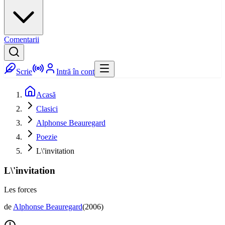
Comentarii
Scrie
Intră în cont
Acasă
Clasici
Alphonse Beauregard
Poezie
L\'invitation
L\'invitation
Les forces
de
Alphonse Beauregard
(
2006
)