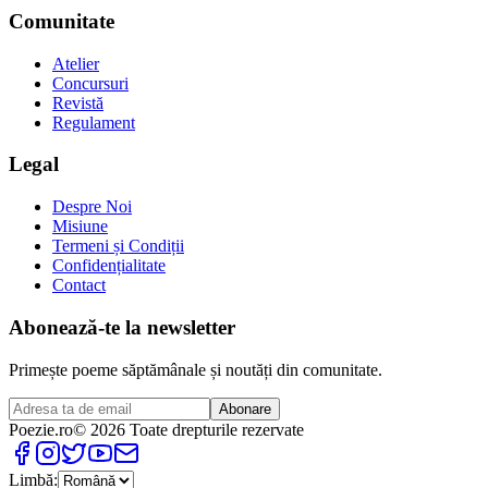
Comunitate
Atelier
Concursuri
Revistă
Regulament
Legal
Despre Noi
Misiune
Termeni și Condiții
Confidențialitate
Contact
Abonează-te la newsletter
Primește poeme săptămânale și noutăți din comunitate.
Abonare
Poezie
.ro
© 2026 Toate drepturile rezervate
Limbă: