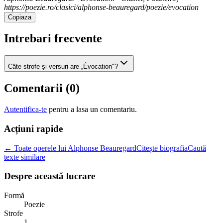
https://poezie.ro/clasici/alphonse-beauregard/poezie/evocation
Copiaza
Intrebari frecvente
Câte strofe și versuri are „Évocation"?
Comentarii (
0
)
Autentifica-te
pentru a lasa un comentariu.
Acțiuni rapide
← Toate operele lui Alphonse Beauregard
Citește biografia
Caută
texte similare
Despre această lucrare
Formă
Poezie
Strofe
1