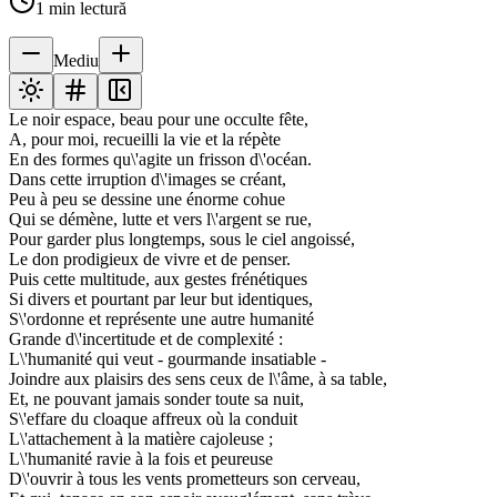
1
min lectură
Mediu
Le noir espace, beau pour une occulte fête,
A, pour moi, recueilli la vie et la répète
En des formes qu\'agite un frisson d\'océan.
Dans cette irruption d\'images se créant,
Peu à peu se dessine une énorme cohue
Qui se démène, lutte et vers l\'argent se rue,
Pour garder plus longtemps, sous le ciel angoissé,
Le don prodigieux de vivre et de penser.
Puis cette multitude, aux gestes frénétiques
Si divers et pourtant par leur but identiques,
S\'ordonne et représente une autre humanité
Grande d\'incertitude et de complexité :
L\'humanité qui veut - gourmande insatiable -
Joindre aux plaisirs des sens ceux de l\'âme, à sa table,
Et, ne pouvant jamais sonder toute sa nuit,
S\'effare du cloaque affreux où la conduit
L\'attachement à la matière cajoleuse ;
L\'humanité ravie à la fois et peureuse
D\'ouvrir à tous les vents prometteurs son cerveau,