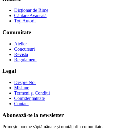
Dicționar de Rime
Căutare Avansată
Toți Autorii
Comunitate
Atelier
Concursuri
Revistă
Regulament
Legal
Despre Noi
Misiune
Termeni și Condiții
Confidențialitate
Contact
Abonează-te la newsletter
Primește poeme săptămânale și noutăți din comunitate.