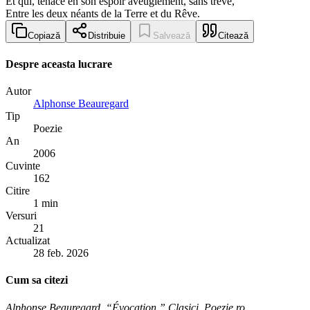
Et qui, tenace en son espoir aveuglément, sans trève,
Entre les deux néants de la Terre et du Rêve.
Copiază
Distribuie
Salvează
Citează
Despre aceasta lucrare
Autor
Alphonse Beauregard
Tip
Poezie
An
2006
Cuvinte
162
Citire
1 min
Versuri
21
Actualizat
28 feb. 2026
Cum sa citezi
Alphonse Beauregard. “Évocation.” Clasici, Poezie.ro,