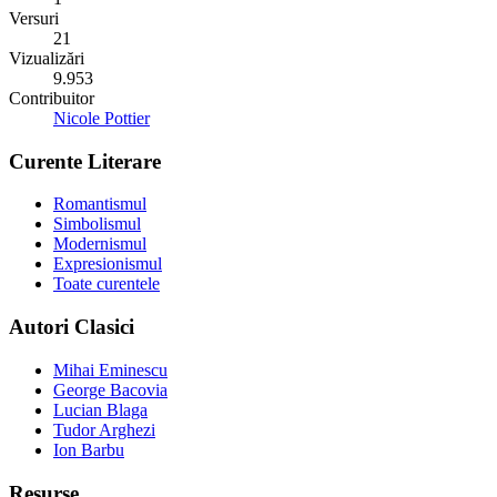
Versuri
21
Vizualizări
9.953
Contribuitor
Nicole Pottier
Curente Literare
Romantismul
Simbolismul
Modernismul
Expresionismul
Toate curentele
Autori Clasici
Mihai Eminescu
George Bacovia
Lucian Blaga
Tudor Arghezi
Ion Barbu
Resurse