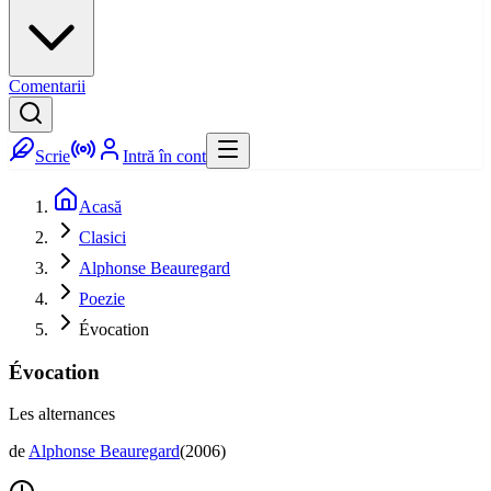
Comentarii
Scrie
Intră în cont
Acasă
Clasici
Alphonse Beauregard
Poezie
Évocation
Évocation
Les alternances
de
Alphonse Beauregard
(
2006
)