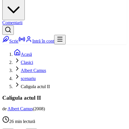
Comentarii
Scrie
Intră în cont
Acasă
Clasici
Albert Camus
scenariu
Caligula actul II
Caligula actul II
de
Albert Camus
(
2008
)
26
min lectură