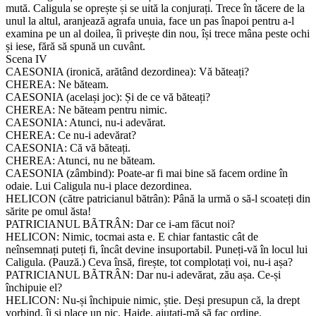
mută. Caligula se oprește și se uită la conjurați. Trece în tăcere de la
unul la altul, aranjează agrafa unuia, face un pas înapoi pentru a-l
examina pe un al doilea, îi privește din nou, își trece mâna peste ochi
și iese, fără să spună un cuvânt.
Scena IV
CAESONIA (ironică, arătând dezordinea): Vă băteați?
CHEREA: Ne băteam.
CAESONIA (același joc): Și de ce vă băteați?
CHEREA: Ne băteam pentru nimic.
CAESONIA: Atunci, nu-i adevărat.
CHEREA: Ce nu-i adevărat?
CAESONIA: Că vă băteați.
CHEREA: Atunci, nu ne băteam.
CAESONIA (zâmbind): Poate-ar fi mai bine să facem ordine în
odaie. Lui Caligula nu-i place dezordinea.
HELICON (către patricianul bătrân): Până la urmă o să-l scoateți din
sărite pe omul ăsta!
PATRICIANUL BÃTRÂN: Dar ce i-am făcut noi?
HELICON: Nimic, tocmai asta e. E chiar fantastic cât de
neînsemnați puteți fi, încât devine insuportabil. Puneți-vă în locul lui
Caligula. (Pauză.) Ceva însă, firește, tot complotați voi, nu-i așa?
PATRICIANUL BÃTRÂN: Dar nu-i adevărat, zău așa. Ce-și
închipuie el?
HELICON: Nu-și închipuie nimic, știe. Deși presupun că, la drept
vorbind, îi și place un pic. Haide, ajutați-mă să fac ordine.