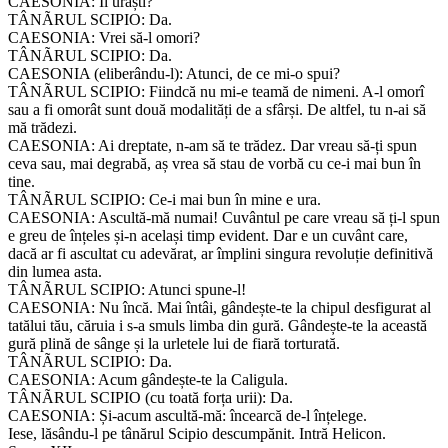
CAESONIA: Îl urăști?
TÂNÃRUL SCIPIO: Da.
CAESONIA: Vrei să-l omori?
TÂNÃRUL SCIPIO: Da.
CAESONIA (eliberându-l): Atunci, de ce mi-o spui?
TÂNÃRUL SCIPIO: Fiindcă nu mi-e teamă de nimeni. A-l omorî
sau a fi omorât sunt două modalități de a sfârși. De altfel, tu n-ai să
mă trădezi.
CAESONIA: Ai dreptate, n-am să te trădez. Dar vreau să-ți spun
ceva sau, mai degrabă, aș vrea să stau de vorbă cu ce-i mai bun în
tine.
TÂNÃRUL SCIPIO: Ce-i mai bun în mine e ura.
CAESONIA: Ascultă-mă numai! Cuvântul pe care vreau să ți-l spun
e greu de înțeles și-n același timp evident. Dar e un cuvânt care,
dacă ar fi ascultat cu adevărat, ar împlini singura revoluție definitivă
din lumea asta.
TÂNÃRUL SCIPIO: Atunci spune-l!
CAESONIA: Nu încă. Mai întâi, gândește-te la chipul desfigurat al
tatălui tău, căruia i s-a smuls limba din gură. Gândește-te la această
gură plină de sânge și la urletele lui de fiară torturată.
TÂNÃRUL SCIPIO: Da.
CAESONIA: Acum gândește-te la Caligula.
TÂNÃRUL SCIPIO (cu toată forța urii): Da.
CAESONIA: Și-acum ascultă-mă: încearcă de-l înțelege.
Iese, lăsându-l pe tânărul Scipio descumpănit. Intră Helicon.