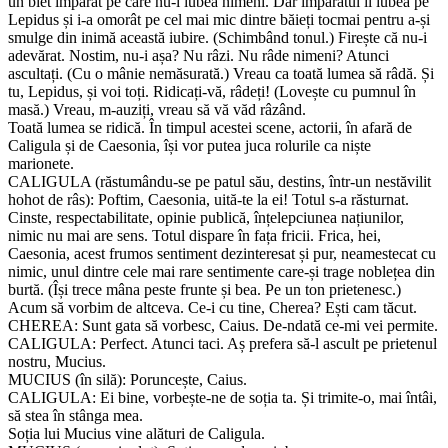
un biet împărat pe care nu-l iubea nimeni. Dar împăratul îl iubea pe
Lepidus și i-a omorât pe cel mai mic dintre băieți tocmai pentru a-și
smulge din inimă această iubire. (Schimbând tonul.) Firește că nu-i
adevărat. Nostim, nu-i așa? Nu râzi. Nu râde nimeni? Atunci
ascultați. (Cu o mânie nemăsurată.) Vreau ca toată lumea să râdă. Și
tu, Lepidus, și voi toți. Ridicați-vă, râdeți! (Lovește cu pumnul în
masă.) Vreau, m-auziți, vreau să vă văd râzând.
Toată lumea se ridică. În timpul acestei scene, actorii, în afară de
Caligula și de Caesonia, își vor putea juca rolurile ca niște
marionete.
CALIGULA (răstumându-se pe patul său, destins, într-un nestăvilit
hohot de râs): Poftim, Caesonia, uită-te la ei! Totul s-a răsturnat.
Cinste, respectabilitate, opinie publică, înțelepciunea națiunilor,
nimic nu mai are sens. Totul dispare în fața fricii. Frica, hei,
Caesonia, acest frumos sentiment dezinteresat și pur, neamestecat cu
nimic, unul dintre cele mai rare sentimente care-și trage noblețea din
burtă. (Își trece mâna peste frunte și bea. Pe un ton prietenesc.)
Acum să vorbim de altceva. Ce-i cu tine, Cherea? Ești cam tăcut.
CHEREA: Sunt gata să vorbesc, Caius. De-ndată ce-mi vei permite.
CALIGULA: Perfect. Atunci taci. Aș prefera să-l ascult pe prietenul
nostru, Mucius.
MUCIUS (în silă): Poruncește, Caius.
CALIGULA: Ei bine, vorbește-ne de soția ta. Și trimite-o, mai întâi,
să stea în stânga mea.
Soția lui Mucius vine alături de Caligula.