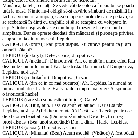
Mănâncă, la fel și ceilalți. Se vede cât de colo că împăratul se poartă
urât la masă. Nimic nu-l obligă să-și azvârle sâmburii de măslină în
farfuria vecinilor apropiați, să-și scuipe resturile de carne pe tavă, să
se scobească în dinți cu unghiile și să se scarpine cu voluptate în
cap. Și totuși, isprăvile astea din timpul mesei le face cu multă
simplitate. Dar se oprește deodată din mâncat și-și pironește privirea
asupra unuia dintre meseni, Lepidus.
CALIGULA (brutal): Pari prost dispus. Nu cumva pentru că ți-am
omorât băiatul?
LEPIDUS (înăbușit): Defel, Caius, dimpotrivă.
CALIGULA (încântat): Dimpotrivă! Ah, ce mult îmi place când fața
dezminte chinurile inimii! Fața ta e tristă. Dar inima ta? Dimpotrivă,
Lepidus, nu-i așa?
LEPIDUS (cu hotărâre): Dimpotrivă, Cezar.
CALIGULA (din ce în ce mai bucuros): Ah, Lepidus, la nimeni nu
țin mai mult decât la tine. Hai să râdem împreună, vrei? Și spune-mi
o istorioară hazlie!
LEPIDUS (care și-a supraestimat forțele): Caius!
CALIGULA: Bun, bun. Lasă că spun eu atunci. Dar ai să râzi,
Lepidus, nu-i așa? (Privire încruntată.) Dacă n-ar fi decât pentru cel
de-al doilea băiat al tău. (Din nou zâmbitor.) De altfel, tu nu ești
prost dispus. (Bea, apoi sugerând:) Dim... dim... Haide, Lepidus.
LEPIDUS (obosit): Dimpotrivă, Caius.
CALIGULA: Minunat! (Bea.) Acum ascultă. (Visător.) A fost odată