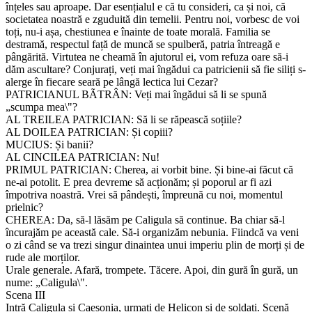
înțeles sau aproape. Dar esențialul e că tu consideri, ca și noi, că
societatea noastră e zguduită din temelii. Pentru noi, vorbesc de voi
toți, nu-i așa, chestiunea e înainte de toate morală. Familia se
destramă, respectul față de muncă se spulberă, patria întreagă e
pângărită. Virtutea ne cheamă în ajutorul ei, vom refuza oare să-i
dăm ascultare? Conjurați, veți mai îngădui ca patricienii să fie siliți s-
alerge în fiecare seară pe lângă lectica lui Cezar?
PATRICIANUL BÃTRÂN: Veți mai îngădui să li se spună
„scumpa mea\"?
AL TREILEA PATRICIAN: Să li se răpească soțiile?
AL DOILEA PATRICIAN: Și copiii?
MUCIUS: Și banii?
AL CINCILEA PATRICIAN: Nu!
PRIMUL PATRICIAN: Cherea, ai vorbit bine. Și bine-ai făcut că
ne-ai potolit. E prea devreme să acționăm; și poporul ar fi azi
împotriva noastră. Vrei să pândești, împreună cu noi, momentul
prielnic?
CHEREA: Da, să-l lăsăm pe Caligula să continue. Ba chiar să-l
încurajăm pe această cale. Să-i organizăm nebunia. Fiindcă va veni
o zi când se va trezi singur dinaintea unui imperiu plin de morți și de
rude ale morților.
Urale generale. Afară, trompete. Tăcere. Apoi, din gură în gură, un
nume: „Caligula\".
Scena III
Intră Caligula și Caesonia, urmați de Helicon și de soldați. Scenă