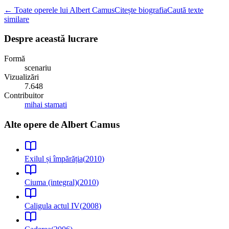
← Toate operele lui Albert Camus
Citește biografia
Caută texte
similare
Despre această lucrare
Formă
scenariu
Vizualizări
7.648
Contribuitor
mihai stamati
Alte opere de
Albert Camus
Exilul și împărăția
(
2010
)
Ciuma (integral)
(
2010
)
Caligula actul IV
(
2008
)