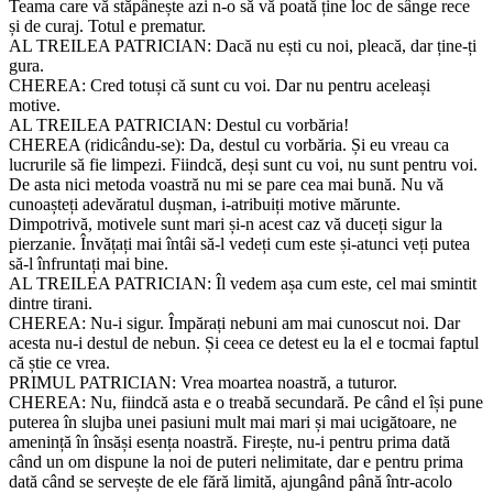
Teama care vă stăpânește azi n-o să vă poată ține loc de sânge rece
și de curaj. Totul e prematur.
AL TREILEA PATRICIAN: Dacă nu ești cu noi, pleacă, dar ține-ți
gura.
CHEREA: Cred totuși că sunt cu voi. Dar nu pentru aceleași
motive.
AL TREILEA PATRICIAN: Destul cu vorbăria!
CHEREA (ridicându-se): Da, destul cu vorbăria. Și eu vreau ca
lucrurile să fie limpezi. Fiindcă, deși sunt cu voi, nu sunt pentru voi.
De asta nici metoda voastră nu mi se pare cea mai bună. Nu vă
cunoașteți adevăratul dușman, i-atribuiți motive mărunte.
Dimpotrivă, motivele sunt mari și-n acest caz vă duceți sigur la
pierzanie. Învățați mai întâi să-l vedeți cum este și-atunci veți putea
să-l înfruntați mai bine.
AL TREILEA PATRICIAN: Îl vedem așa cum este, cel mai smintit
dintre tirani.
CHEREA: Nu-i sigur. Împărați nebuni am mai cunoscut noi. Dar
acesta nu-i destul de nebun. Și ceea ce detest eu la el e tocmai faptul
că știe ce vrea.
PRIMUL PATRICIAN: Vrea moartea noastră, a tuturor.
CHEREA: Nu, fiindcă asta e o treabă secundară. Pe când el își pune
puterea în slujba unei pasiuni mult mai mari și mai ucigătoare, ne
amenință în însăși esența noastră. Firește, nu-i pentru prima dată
când un om dispune la noi de puteri nelimitate, dar e pentru prima
dată când se servește de ele fără limită, ajungând până într-acolo