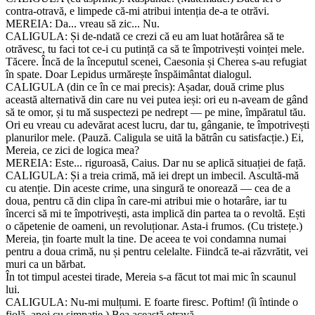
contra-otravă, e limpede că-mi atribui intenția de-a te otrăvi.
MEREIA: Da... vreau să zic... Nu.
CALIGULA: Și de-ndată ce crezi că eu am luat hotărârea să te
otrăvesc, tu faci tot ce-i cu putință ca să te împotrivești voinței mele.
Tăcere. Încă de la începutul scenei, Caesonia și Cherea s-au refugiat
în spate. Doar Lepidus urmărește înspăimântat dialogul.
CALIGULA (din ce în ce mai precis): Așadar, două crime plus
această alternativă din care nu vei putea ieși: ori eu n-aveam de gând
să te omor, și tu mă suspectezi pe nedrept — pe mine, împăratul tău.
Ori eu vreau cu adevărat acest lucru, dar tu, gânganie, te împotrivești
planurilor mele. (Pauză. Caligula se uită la bătrân cu satisfacție.) Ei,
Mereia, ce zici de logica mea?
MEREIA: Este... riguroasă, Caius. Dar nu se aplică situației de față.
CALIGULA: Și a treia crimă, mă iei drept un imbecil. Ascultă-mă
cu atenție. Din aceste crime, una singură te onorează — cea de a
doua, pentru că din clipa în care-mi atribui mie o hotarâre, iar tu
încerci să mi te împotrivești, asta implică din partea ta o revoltă. Ești
o căpetenie de oameni, un revoluționar. Asta-i frumos. (Cu tristețe.)
Mereia, țin foarte mult la tine. De aceea te voi condamna numai
pentru a doua crimă, nu și pentru celelalte. Fiindcă te-ai răzvrătit, vei
muri ca un bărbat.
În tot timpul acestei tirade, Mereia s-a făcut tot mai mic în scaunul
lui.
CALIGULA: Nu-mi mulțumi. E foarte firesc. Poftim! (îi întinde o
fiolă, apoi cu simpatie.) Bea această otravă.