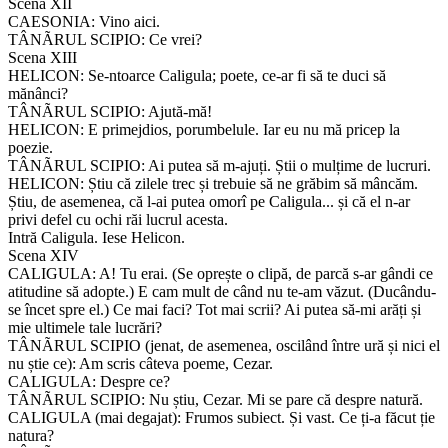
Scena XII
CAESONIA: Vino aici.
TÂNÃRUL SCIPIO: Ce vrei?
Scena XIII
HELICON: Se-ntoarce Caligula; poete, ce-ar fi să te duci să
mănânci?
TÂNÃRUL SCIPIO: Ajută-mă!
HELICON: E primejdios, porumbelule. Iar eu nu mă pricep la
poezie.
TÂNÃRUL SCIPIO: Ai putea să m-ajuți. Știi o mulțime de lucruri.
HELICON: Știu că zilele trec și trebuie să ne grăbim să mâncăm.
Știu, de asemenea, că l-ai putea omorî pe Caligula... și că el n-ar
privi defel cu ochi răi lucrul acesta.
Intră Caligula. Iese Helicon.
Scena XIV
CALIGULA: A! Tu erai. (Se oprește o clipă, de parcă s-ar gândi ce
atitudine să adopte.) E cam mult de când nu te-am văzut. (Ducându-
se încet spre el.) Ce mai faci? Tot mai scrii? Ai putea să-mi arăți și
mie ultimele tale lucrări?
TÂNÃRUL SCIPIO (jenat, de asemenea, oscilând între ură și nici el
nu știe ce): Am scris câteva poeme, Cezar.
CALIGULA: Despre ce?
TÂNÃRUL SCIPIO: Nu știu, Cezar. Mi se pare că despre natură.
CALIGULA (mai degajat): Frumos subiect. Și vast. Ce ți-a făcut ție
natura?