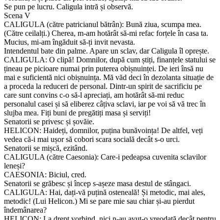
Se pun pe lucru. Caligula intră și observă.
Scena V
CALIGULA (către patricianul bătrân): Bună ziua, scumpa mea.
(Către ceilalți.) Cherea, m-am hotărât să-mi refac forțele în casa ta.
Mucius, mi-am îngăduit să-ți invit nevasta.
Intendentul bate din palme. Apare un sclav, dar Caligula îl oprește.
CALIGULA: O clipă! Domnilor, după cum știți, finanțele statului se
țineau pe picioare numai prin puterea obișnuinței. De ieri însă nu
mai e suficientă nici obișnuința. Mă văd deci în dezolanta situație de
a proceda la reduceri de personal. Dintr-un spirit de sacrificiu pe
care sunt convins c-o să-l apreciați, am hotărât să-mi reduc
personalul casei și să eliberez câțiva sclavi, iar pe voi să vă trec în
slujba mea. Fiți buni de pregătiți masa și serviți!
Senatorii se privesc și șovăie.
HELICON: Haideți, domnilor, puțina bunăvoința! De altfel, veți
vedea că-i mai ușor să cobori scara socială decât s-o urci.
Senatorii se mișcă, ezitând.
CALIGULA (către Caesonia): Care-i pedeapsa cuvenita sclavilor
leneși?
CAESONIA: Biciul, cred.
Senatorii se grăbesc și încep s-așeze masa destul de stângaci.
CALIGULA: Hai, dați-vă puțină osteneală! Și metodic, mai ales,
metodic! (Lui Helicon.) Mi se pare mie sau chiar și-au pierdut
îndemânarea?
HELICON: La drept vorbind, nici n-au avut-o vreodată decât pentru