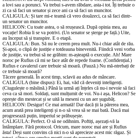
a lovi sau a porunci. Va trebui s-avem răbdare, asta-i tot. Îți trebuie o
zi ca să faci un senator și zece ani ca să faci un muncitor.
CALIGULA: Și tare mi-e teamă că vreo douăzeci, ca să faci dintr-
un senator un muncitor.
HELICON: Cu toate astea, o să reușească. După opinia mea, au
vocație! Robia li se va potrivi. (Un senator se șterge pe față.) Uite,
au început să și transpire. E o etapă.
CALIGULA: Bun. Să nu le cerem prea mult. Nu-i chiar atât de rău.
Și-apoi, o clipă de justiție e totdeauna binevenită. Fiindcă veni vorba
de justiție, va trebui să ne grăbim: m-așteaptă o execuție. Ah! Mare
noroc pe Rufius că mi se face atât de repede foame. (Confidențial.)
Rufius e cavalerul care trebuie să moară. (Pauză.) Nu mă-ntrebați de
ce trebuie să moară?
Tăcere generală. În acest timp, sclavii au adus de mâncare.
CALIGULA (bine dispus): Ei, hai, văd că deveniți inteligenți.
(Ciugulește o măslină.) Până la urmă ați înțeles că nu-i nevoie să faci
ceva ca să mori. Soldați, sunt mulțumit de voi. Nu-i așa, Helicon? Se
oprește din mestecat și se uită la meseni cu un aer șugubăț.
HELICON: Desigur! Ce mai armată! Dar dacă ții la părerea mea,
acum arată prea inteligenți și n-o să vrea să se mai bată. Dacă mai
progresează puțin, imperiul se prăbușește.
CALIGULA: Perfect. O să ne odihnim. Poftiți, așezați-vă la
întâmplare. Fără protocol. Oricum, mare noroc mai are și Rufius
ăsta! Deși sunt convins că nici n-o să aprecieze acest mic răgaz. Și
totuși, câteva ore smulse morții sunt de neprețuit.