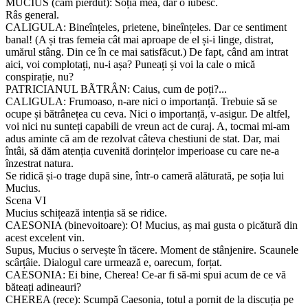
MUCIUS (cam pierdut): Soția mea, dar o iubesc.
Râs general.
CALIGULA: Bineînțeles, prietene, bineînțeles. Dar ce sentiment
banal! (A și tras femeia cât mai aproape de el și-i linge, distrat,
umărul stâng. Din ce în ce mai satisfăcut.) De fapt, când am intrat
aici, voi complotați, nu-i așa? Puneați și voi la cale o mică
conspirație, nu?
PATRICIANUL BÃTRÂN: Caius, cum de poți?...
CALIGULA: Frumoaso, n-are nici o importanță. Trebuie să se
ocupe și bătrânețea cu ceva. Nici o importanță, v-asigur. De altfel,
voi nici nu sunteți capabili de vreun act de curaj. A, tocmai mi-am
adus aminte că am de rezolvat câteva chestiuni de stat. Dar, mai
întâi, să dăm atenția cuvenită dorințelor imperioase cu care ne-a
înzestrat natura.
Se ridică și-o trage după sine, într-o cameră alăturată, pe soția lui
Mucius.
Scena VI
Mucius schițează intenția să se ridice.
CAESONIA (binevoitoare): O! Mucius, aș mai gusta o picătură din
acest excelent vin.
Supus, Mucius o servește în tăcere. Moment de stânjenire. Scaunele
scârțâie. Dialogul care urmează e, oarecum, forțat.
CAESONIA: Ei bine, Cherea! Ce-ar fi să-mi spui acum de ce vă
băteați adineauri?
CHEREA (rece): Scumpă Caesonia, totul a pornit de la discuția pe