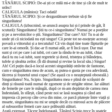
TÂNÃRUL SCIPIO: De-ai ști ce milă mi-e de tine și cât de mult te
urăsc!
CALIGULA (mânios): Taci odată!
TÂNÃRUL SCIPIO: Și ce dezgustătoare trebuie să-ți fie
singurătatea!
CALIGULA (izbucnind, se-aruncă asupra lui și-l prinde de gât, îl
scutură): Singurătatea! Știi tu ce-i singurătatea? Numai pe a poeților
și pe a nevolnicilor o știi. Singurătatea? Dar care? Ah! Tu n-ai de
unde ști că niciodată nu ești singur! Că peste tot ne-nsoțește aceeași
povară a viitorului și a trecutului! Că vin după tine toate făpturile pe
care le-ai omorât. Și dac-ar fi numai atât, ar fi încă ușor. Dar mai
sunt și cei pe care i-ai iubit, cei care la rându-le te-au iubit, chiar
dacă tu nu i-ai iubit, sunt regretele și dorul, tristețea și blândețea,
tufele și șleahta zeilor. (Îi dă drumul și revine la locul său.) Singur!
Ah! Cel puțin dacă-n locul acestei singurătăți otrăvite de fantome,
cum e singurătatea mea de acum, aș putea-o gusta pe cea adevărată,
tăcerea și foșnetul unui copac! (Se așază cu o neașteptată oboseală.)
Singurătatea! Nu, Scipio. Singurătatea mea e plină de scrâșniri de
dinți și răsună toată numai de zgomote și de strigăte stinse. Iar alături
de femeile pe care le mângâi, după ce m-am depărtat de carnea mea
îndestulată, în sfârșit, când peste noi se lasă noaptea și când am
impresia că percep câte ceva din mine, ce parcă plutește între viață și
moarte, singurătatea nu mi se umple decât cu mirosul acru de plăcere
al subsuorilor femeii care zace prăbușită alături.
Arată extenuat. Tăcere îndelungată. Tânărul Scipio trece în spatele