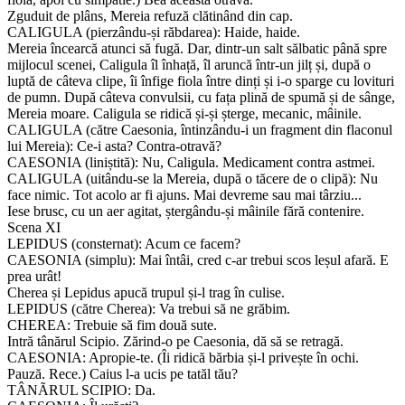
Zguduit de plâns, Mereia refuză clătinând din cap.
CALIGULA (pierzându-și răbdarea): Haide, haide.
Mereia încearcă atunci să fugă. Dar, dintr-un salt sălbatic până spre
mijlocul scenei, Caligula îl înhață, îl aruncă într-un jilț și, după o
luptă de câteva clipe, îi înfige fiola între dinți și i-o sparge cu lovituri
de pumn. După câteva convulsii, cu fața plină de spumă și de sânge,
Mereia moare. Caligula se ridică și-și șterge, mecanic, mâinile.
CALIGULA (către Caesonia, întinzându-i un fragment din flaconul
lui Mereia): Ce-i asta? Contra-otravă?
CAESONIA (liniștită): Nu, Caligula. Medicament contra astmei.
CALIGULA (uitându-se la Mereia, după o tăcere de o clipă): Nu
face nimic. Tot acolo ar fi ajuns. Mai devreme sau mai târziu...
Iese brusc, cu un aer agitat, ștergându-și mâinile fără contenire.
Scena XI
LEPIDUS (consternat): Acum ce facem?
CAESONIA (simplu): Mai întâi, cred c-ar trebui scos leșul afară. E
prea urât!
Cherea și Lepidus apucă trupul și-l trag în culise.
LEPIDUS (către Cherea): Va trebui să ne grăbim.
CHEREA: Trebuie să fim două sute.
Intră tânărul Scipio. Zărind-o pe Caesonia, dă să se retragă.
CAESONIA: Apropie-te. (Îi ridică bărbia și-l privește în ochi.
Pauză. Rece.) Caius l-a ucis pe tatăl tău?
TÂNÃRUL SCIPIO: Da.