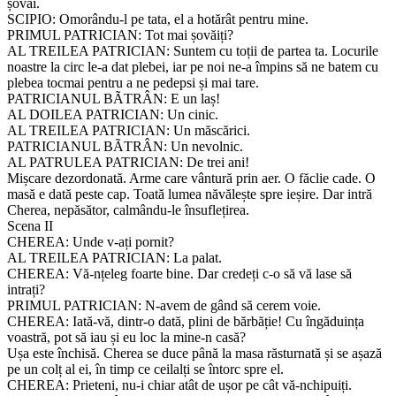
șovăi.
SCIPIO: Omorându-l pe tata, el a hotărât pentru mine.
PRIMUL PATRICIAN: Tot mai șovăiți?
AL TREILEA PATRICIAN: Suntem cu toții de partea ta. Locurile
noastre la circ le-a dat plebei, iar pe noi ne-a împins să ne batem cu
plebea tocmai pentru a ne pedepsi și mai tare.
PATRICIANUL BÃTRÂN: E un laș!
AL DOILEA PATRICIAN: Un cinic.
AL TREILEA PATRICIAN: Un măscărici.
PATRICIANUL BÃTRÂN: Un nevolnic.
AL PATRULEA PATRICIAN: De trei ani!
Mișcare dezordonată. Arme care vântură prin aer. O făclie cade. O
masă e dată peste cap. Toată lumea năvălește spre ieșire. Dar intră
Cherea, nepăsător, calmându-le însuflețirea.
Scena II
CHEREA: Unde v-ați pornit?
AL TREILEA PATRICIAN: La palat.
CHEREA: Vă-nțeleg foarte bine. Dar credeți c-o să vă lase să
intrați?
PRIMUL PATRICIAN: N-avem de gând să cerem voie.
CHEREA: Iată-vă, dintr-o dată, plini de bărbăție! Cu îngăduința
voastră, pot să iau și eu loc la mine-n casă?
Ușa este închisă. Cherea se duce până la masa răsturnată și se așază
pe un colț al ei, în timp ce ceilalți se întorc spre el.
CHEREA: Prieteni, nu-i chiar atât de ușor pe cât vă-nchipuiți.