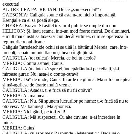
executat!
AL TREILEA PATRICIAN: De ce „sau executat\"?
CAESONIA: Caligula spune că asta n-are nici o importanță.
Esențial e ca el să poată alege.
CHEREA: Bravo! Și astfel tezaurul public se umple din nou.
HELICON: Și, luați seama, într-un mod foarte moral. De altminteri,
e mult mai cinstit să taxezi viciul decât virtutea, cum se operează în
regimurile republicane.
Caligula întredeschide ochii și se uită la bătrânul Mereia, care, într-
un colț, scoate un mic flacon și bea o înghițitură.
CALIGULA (tot culcat): Mereia, ce bei tu acolo?
MEREIA: Contra astmei, Caius.
CALIGULA (înaintează spre el, îndepărtându-i pe ceilalți, și-i
miroase gura): Nu, asta-i o contra-otravă.
MEREIA: Da\' de unde, Caius. Îți arde de glumă. Mă sufoc noaptea
și mă-ngrijesc de foarte multă vreme.
CALIGULA: Așadar, ți-e frică să nu fii otrăvit?
MEREIA: Astma mea...
CALIGULA: Nu. Să spunem lucrurilor pe nume: ți-e frică să nu te
otrăvesc. Mă bănuiești. Mă spionezi.
MEREIA: Nici gând, pe toți zeii!
CALIGULA: Mă suspectezi. Cu alte cuvinte, n-ai încredere în
mine.
MEREIA: Caius!
CALIGULA (cu asprime): Răspunde. (Matematic.) Dacă iei o