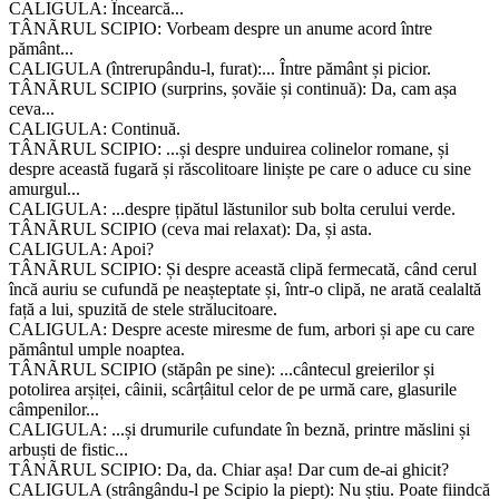
CALIGULA: Încearcă...
TÂNÃRUL SCIPIO: Vorbeam despre un anume acord între
pământ...
CALIGULA (întrerupându-l, furat):... Între pământ și picior.
TÂNÃRUL SCIPIO (surprins, șovăie și continuă): Da, cam așa
ceva...
CALIGULA: Continuă.
TÂNÃRUL SCIPIO: ...și despre unduirea colinelor romane, și
despre această fugară și răscolitoare liniște pe care o aduce cu sine
amurgul...
CALIGULA: ...despre țipătul lăstunilor sub bolta cerului verde.
TÂNÃRUL SCIPIO (ceva mai relaxat): Da, și asta.
CALIGULA: Apoi?
TÂNÃRUL SCIPIO: Și despre această clipă fermecată, când cerul
încă auriu se cufundă pe neașteptate și, într-o clipă, ne arată cealaltă
față a lui, spuzită de stele strălucitoare.
CALIGULA: Despre aceste miresme de fum, arbori și ape cu care
pământul umple noaptea.
TÂNÃRUL SCIPIO (stăpân pe sine): ...cântecul greierilor și
potolirea arșiței, câinii, scârțâitul celor de pe urmă care, glasurile
câmpenilor...
CALIGULA: ...și drumurile cufundate în beznă, printre măslini și
arbuști de fistic...
TÂNÃRUL SCIPIO: Da, da. Chiar așa! Dar cum de-ai ghicit?
CALIGULA (strângându-l pe Scipio la piept): Nu știu. Poate fiindcă