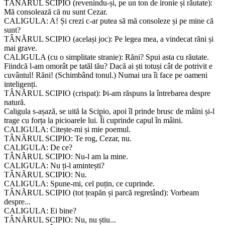
TÂNÃRUL SCIPIO (revenindu-și, pe un ton de ironie și răutate):
Mă consolează că nu sunt Cezar.
CALIGULA: A! Și crezi c-ar putea să mă consoleze și pe mine că
sunt?
TÂNÃRUL SCIPIO (același joc): Pe legea mea, a vindecat răni și
mai grave.
CALIGULA (cu o simplitate stranie): Răni? Spui asta cu răutate.
Fiindcă l-am omorât pe tatăl tău? Dacă ai ști totuși cât de potrivit e
cuvântul! Răni! (Schimbând tonul.) Numai ura îi face pe oameni
inteligenți.
TÂNÃRUL SCIPIO (crispat): Þi-am răspuns la întrebarea despre
natură.
Caligula s-așază, se uită la Scipio, apoi îl prinde brusc de mâini și-l
trage cu forța la picioarele lui. Îi cuprinde capul în mâini.
CALIGULA: Citește-mi și mie poemul.
TÂNÃRUL SCIPIO: Te rog, Cezar, nu.
CALIGULA: De ce?
TÂNÃRUL SCIPIO: Nu-l am la mine.
CALIGULA: Nu ți-l amintești?
TÂNÃRUL SCIPIO: Nu.
CALIGULA: Spune-mi, cel puțin, ce cuprinde.
TÂNÃRUL SCIPIO (tot țeapăn și parcă regretând): Vorbeam
despre...
CALIGULA: Ei bine?
TÂNÃRUL SCIPIO: Nu, nu știu...