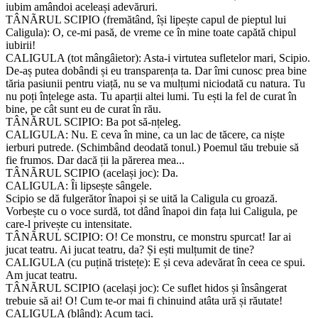
iubim amândoi aceleași adevăruri.
TÂNÃRUL SCIPIO (fremătând, își lipește capul de pieptul lui
Caligula): O, ce-mi pasă, de vreme ce în mine toate capătă chipul
iubirii!
CALIGULA (tot mângâietor): Asta-i virtutea sufletelor mari, Scipio.
De-aș putea dobândi și eu transparența ta. Dar îmi cunosc prea bine
tăria pasiunii pentru viață, nu se va mulțumi niciodată cu natura. Tu
nu poți înțelege asta. Tu aparții altei lumi. Tu ești la fel de curat în
bine, pe cât sunt eu de curat în rău.
TÂNÃRUL SCIPIO: Ba pot să-nțeleg.
CALIGULA: Nu. E ceva în mine, ca un lac de tăcere, ca niște
ierburi putrede. (Schimbând deodată tonul.) Poemul tău trebuie să
fie frumos. Dar dacă ții la părerea mea...
TÂNÃRUL SCIPIO (același joc): Da.
CALIGULA: Îi lipsește sângele.
Scipio se dă fulgerător înapoi și se uită la Caligula cu groază.
Vorbește cu o voce surdă, tot dând înapoi din fața lui Caligula, pe
care-l privește cu intensitate.
TÂNÃRUL SCIPIO: O! Ce monstru, ce monstru spurcat! Iar ai
jucat teatru. Ai jucat teatru, da? Și ești mulțumit de tine?
CALIGULA (cu puțină tristețe): E și ceva adevărat în ceea ce spui.
Am jucat teatru.
TÂNÃRUL SCIPIO (același joc): Ce suflet hidos și însângerat
trebuie să ai! O! Cum te-or mai fi chinuind atâta ură și răutate!
CALIGULA (blând): Acum taci.