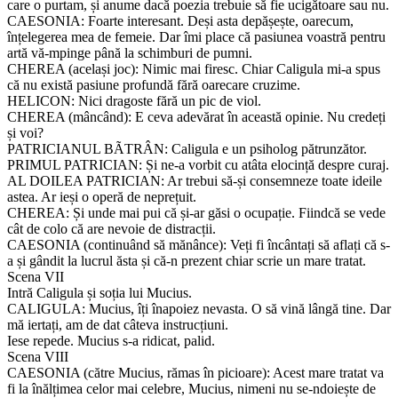
care o purtam, și anume dacă poezia trebuie să fie ucigătoare sau nu.
CAESONIA: Foarte interesant. Deși asta depășește, oarecum,
înțelegerea mea de femeie. Dar îmi place că pasiunea voastră pentru
artă vă-mpinge până la schimburi de pumni.
CHEREA (același joc): Nimic mai firesc. Chiar Caligula mi-a spus
că nu există pasiune profundă fără oarecare cruzime.
HELICON: Nici dragoste fără un pic de viol.
CHEREA (mâncând): E ceva adevărat în această opinie. Nu credeți
și voi?
PATRICIANUL BÃTRÂN: Caligula e un psiholog pătrunzător.
PRIMUL PATRICIAN: Și ne-a vorbit cu atâta elocință despre curaj.
AL DOILEA PATRICIAN: Ar trebui să-și consemneze toate ideile
astea. Ar ieși o operă de neprețuit.
CHEREA: Și unde mai pui că și-ar găsi o ocupație. Fiindcă se vede
cât de colo că are nevoie de distracții.
CAESONIA (continuând să mănânce): Veți fi încântați să aflați că s-
a și gândit la lucrul ăsta și că-n prezent chiar scrie un mare tratat.
Scena VII
Intră Caligula și soția lui Mucius.
CALIGULA: Mucius, îți înapoiez nevasta. O să vină lângă tine. Dar
mă iertați, am de dat câteva instrucțiuni.
Iese repede. Mucius s-a ridicat, palid.
Scena VIII
CAESONIA (către Mucius, rămas în picioare): Acest mare tratat va
fi la înălțimea celor mai celebre, Mucius, nimeni nu se-ndoiește de