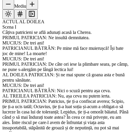
Mediu
ACTUL AL DOILEA
Scena I
Câțiva patricieni se află adunați acasă la Cherea.
PRIMUL PATRICIAN: Ne insultă demnitatea.
MUCIUS: De trei ani!
PATRICIANUL BÃTRÂN: Pe mine mă face muierușcă! Își bate
joc de mine! La moarte!
MUCIUS: De trei ani!
PRIMUL PATRICIAN: De câte ori iese la plimbare seara, pe câmp,
ne pune s-alergăm pe lângă lectica lui!
AL DOILEA PATRICIAN: Și ne mai spune că goana asta e bună
pentru sănătate.
MUCIUS: De trei ani!
PATRICIANUL BÃTRÂN: Nici o scuză pentru așa ceva.
AL TREILEA PATRICIAN: Nu, așa ceva nu putem ierta.
PRIMUL PATRICIAN: Patricius, ție ți-a confiscat averea; Scipio,
ție ți-a ucis tatăl; Octavius, ție ți-a luat soția și-acum a obligat-o să
lucreze în casa lui de toleranță; Lepidus, ție ți-a omorât băiatul. Până
când o să mai îndurați toate astea? În ceea ce mă privește, eu am
ales. Între riscul pe care-l avem de înfruntat și viața asta
insuportabilă, stăpânită de groază și de neputință, nu pot să mai