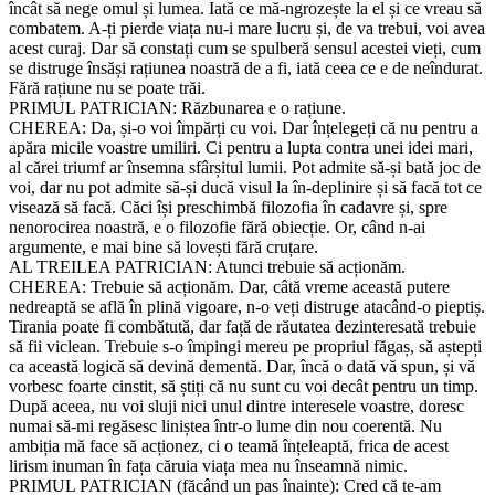
încât să nege omul și lumea. Iată ce mă-ngrozește la el și ce vreau să
combatem. A-ți pierde viața nu-i mare lucru și, de va trebui, voi avea
acest curaj. Dar să constați cum se spulberă sensul acestei vieți, cum
se distruge însăși rațiunea noastră de a fi, iată ceea ce e de neîndurat.
Fără rațiune nu se poate trăi.
PRIMUL PATRICIAN: Răzbunarea e o rațiune.
CHEREA: Da, și-o voi împărți cu voi. Dar înțelegeți că nu pentru a
apăra micile voastre umiliri. Ci pentru a lupta contra unei idei mari,
al cărei triumf ar însemna sfârșitul lumii. Pot admite să-și bată joc de
voi, dar nu pot admite să-și ducă visul la în-deplinire și să facă tot ce
visează să facă. Căci își preschimbă filozofia în cadavre și, spre
nenorocirea noastră, e o filozofie fără obiecție. Or, când n-ai
argumente, e mai bine să lovești fără cruțare.
AL TREILEA PATRICIAN: Atunci trebuie să acționăm.
CHEREA: Trebuie să acționăm. Dar, câtă vreme această putere
nedreaptă se află în plină vigoare, n-o veți distruge atacând-o pieptiș.
Tirania poate fi combătută, dar față de răutatea dezinteresată trebuie
să fii viclean. Trebuie s-o împingi mereu pe propriul făgaș, să aștepți
ca această logică să devină dementă. Dar, încă o dată vă spun, și vă
vorbesc foarte cinstit, să știți că nu sunt cu voi decât pentru un timp.
După aceea, nu voi sluji nici unul dintre interesele voastre, doresc
numai să-mi regăsesc liniștea într-o lume din nou coerentă. Nu
ambiția mă face să acționez, ci o teamă înțeleaptă, frica de acest
lirism inuman în fața căruia viața mea nu înseamnă nimic.
PRIMUL PATRICIAN (făcând un pas înainte): Cred că te-am