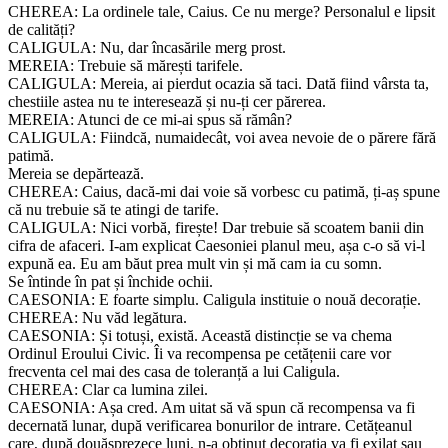
CHEREA: La ordinele tale, Caius. Ce nu merge? Personalul e lipsit
de calități?
CALIGULA: Nu, dar încasările merg prost.
MEREIA: Trebuie să mărești tarifele.
CALIGULA: Mereia, ai pierdut ocazia să taci. Dată fiind vârsta ta,
chestiile astea nu te interesează și nu-ți cer părerea.
MEREIA: Atunci de ce mi-ai spus să rămân?
CALIGULA: Fiindcă, numaidecât, voi avea nevoie de o părere fără
patimă.
Mereia se depărtează.
CHEREA: Caius, dacă-mi dai voie să vorbesc cu patimă, ți-aș spune
că nu trebuie să te atingi de tarife.
CALIGULA: Nici vorbă, firește! Dar trebuie să scoatem banii din
cifra de afaceri. I-am explicat Caesoniei planul meu, așa c-o să vi-l
expună ea. Eu am băut prea mult vin și mă cam ia cu somn.
Se întinde în pat și închide ochii.
CAESONIA: E foarte simplu. Caligula instituie o nouă decorație.
CHEREA: Nu văd legătura.
CAESONIA: Și totuși, există. Această distincție se va chema
Ordinul Eroului Civic. Îi va recompensa pe cetățenii care vor
frecventa cel mai des casa de toleranță a lui Caligula.
CHEREA: Clar ca lumina zilei.
CAESONIA: Așa cred. Am uitat să vă spun că recompensa va fi
decernată lunar, după verificarea bonurilor de intrare. Cetățeanul
care, după douăsprezece luni, n-a obținut decorația va fi exilat sau