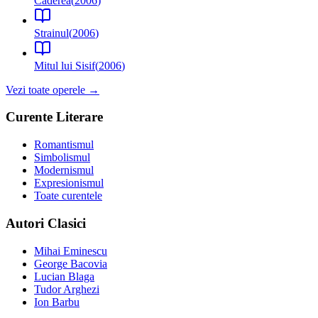
Caderea
(
2006
)
Strainul
(
2006
)
Mitul lui Sisif
(
2006
)
Vezi toate operele →
Curente Literare
Romantismul
Simbolismul
Modernismul
Expresionismul
Toate curentele
Autori Clasici
Mihai Eminescu
George Bacovia
Lucian Blaga
Tudor Arghezi
Ion Barbu