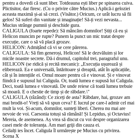
pentru a dovedi că sunt liber. Totdeauna ești liber pe spinarea cuiva.
Plictisitor, dar firesc. (Cu o privire către Mucius.) Aplică-i geloziei
aceasta maximă și-ai să crezi. (Visător.) Oricum, ce urât lucru să fii
gelos! Să suferi din vanitate și imaginație! Să-ți vezi nevasta...
Mucius strânge pumnii și deschide gura.
CALIGULA (foarte repede): Să mâncăm domnilor! Știți că eu și
Helicon muncim pe rupte? Punem la punct un mic tratat despre
execuție, care o să vă placă grozav.
HELICON: Admițând că vi se cere părerea.
CALIGULA: Să fim generoși, Helicon! Să le dezvăluim și lor
micile noastre secrete. Dă-i drumul, capitolul trei, paragraful unu.
HELICON (se ridică și recită mecanic): „Execuția ușurează și
eliberează. Ea e universală, întăritoare și dreaptă, atât în aplicațiile,
cât și în intențiile ei. Omul moare pentru că e vinovat. Și e vinovat
fiindcă e supusul lui Caligula. Or, toată lumea e supusă lui Caligula.
Deci, toată lumea e vinovată. De unde reiese că toată lumea trebuie
să moară. E o chestie de timp și de răbdare.\"
CALIGULA (râzând): Ce ziceți de asta? Răbdare, hai, grozav am
mai brodit-o! Vreți să vă spun ceva? E lucrul pe care-l admir cel mai
mult la voi. Și-acum, domnilor, sunteți liberi. Cherea nu mai are
nevoie de voi. Caesonia totuși să rămână! Și Lepidus, și Octavius!
Mereia, de asemenea. Aș vrea să discut cu voi despre organizarea
casei mele de toleranța. Am mari griji din cauza ei.
Ceilalți ies încet. Caligula îl urmărește pe Mucius cu privirea.
Scena X