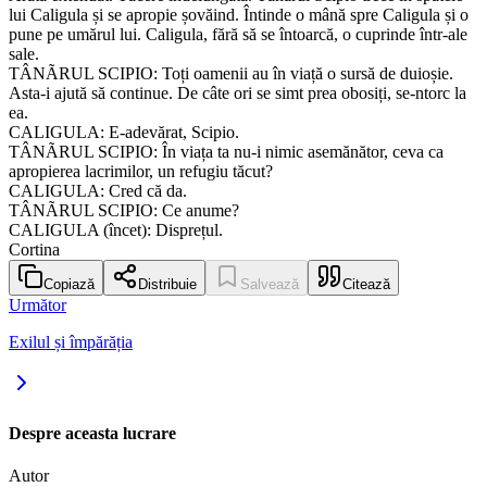
lui Caligula și se apropie șovăind. Întinde o mână spre Caligula și o
pune pe umărul lui. Caligula, fără să se întoarcă, o cuprinde într-ale
sale.
TÂNÃRUL SCIPIO: Toți oamenii au în viață o sursă de duioșie.
Asta-i ajută să continue. De câte ori se simt prea obosiți, se-ntorc la
ea.
CALIGULA: E-adevărat, Scipio.
TÂNÃRUL SCIPIO: În viața ta nu-i nimic asemănător, ceva ca
apropierea lacrimilor, un refugiu tăcut?
CALIGULA: Cred că da.
TÂNÃRUL SCIPIO: Ce anume?
CALIGULA (încet): Disprețul.
Cortina
Copiază
Distribuie
Salvează
Citează
Următor
Exilul și împărăția
Despre aceasta lucrare
Autor