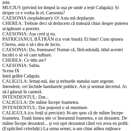
asta.
MUCIUS (privind tot timpul la ușa pe unde a ieșit Caligula): Și
despre ce e vorba în el, Caesonia?
CAESONIA (nepăsătoare): O! Asta mă depășește.
CHEREA: Trebuie deci să deducem că tratează chiar despre puterea
ucigătoare a poeziei.
CAESONIA: Așa cred și eu.
PATRICIANUL BÃTRÂN (cu voie bună): Ei bine! Cum spunea
Cherea, asta o să-i dea de lucru.
CAESONIA: Da, frumoaso! Numai că, fără-ndoială, titlul acestei
lucrări o să vă cam tulbure.
CHEREA: Ce titlu are?
CAESONIA: Sabia.
Scena IX
Intră grăbit Caligula.
CALIGULA: Iertați-mă, dar și treburile statului sunt urgente.
Intendent, vei închide hambarele publice. Am și semnat decretul. Ai
să-l găsești în cameră.
INTENDENTUL: Dar...
CALIGULA: De mâine începe foametea.
INTENDENTUL: Dar poporul o să murmure.
CALIGULA (cu forță și precizie): Þi-am spus că de mâine începe
foametea. Toată lumea știe ce înseamnă foametea, e un dezastru. De
mâine începe dezastrul... și voi opri dezastrul când voi avea eu poftă.
(Explicând celorlalți:) La urma urmei, n-am chiar atâtea mijloace