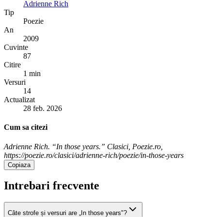
Adrienne Rich
Tip
Poezie
An
2009
Cuvinte
87
Citire
1 min
Versuri
14
Actualizat
28 feb. 2026
Cum sa citezi
Adrienne Rich. “In those years.” Clasici, Poezie.ro,
https://poezie.ro/clasici/adrienne-rich/poezie/in-those-years
Copiaza
Intrebari frecvente
Câte strofe și versuri are „In those years"?