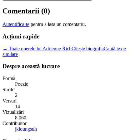
Comentarii (
0
)
Autentifica-te
pentru a lasa un comentariu.
Acțiuni rapide
← Toate operele lui Adrienne Rich
Citește biografia
Caută texte
similare
Despre această lucrare
Formă
Poezie
Strofe
2
Versuri
14
Vizualizări
8.060
Contribuitor
jkloungsuh