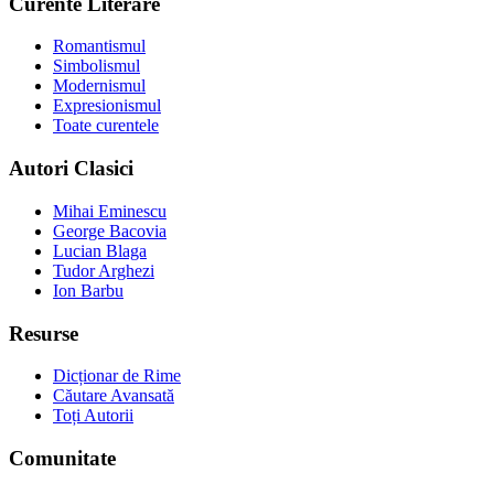
Curente Literare
Romantismul
Simbolismul
Modernismul
Expresionismul
Toate curentele
Autori Clasici
Mihai Eminescu
George Bacovia
Lucian Blaga
Tudor Arghezi
Ion Barbu
Resurse
Dicționar de Rime
Căutare Avansată
Toți Autorii
Comunitate