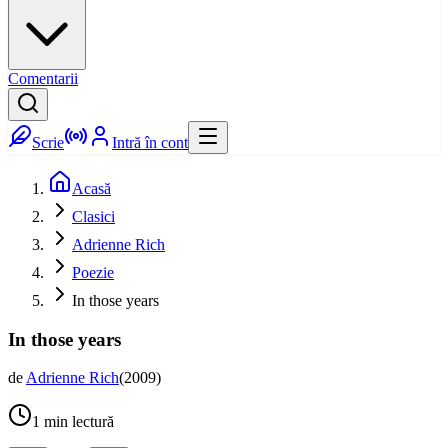
Comentarii
Scrie
Intră în cont
Acasă
Clasici
Adrienne Rich
Poezie
In those years
In those years
de
Adrienne Rich
(
2009
)
1
min lectură