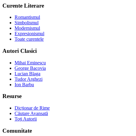
Curente Literare
Romantismul
Simbolismul
Modernismul
Expresionismul
Toate curentele
Autori Clasici
Mihai Eminescu
George Bacovia
Lucian Blaga
Tudor Arghezi
Ion Barbu
Resurse
Dicționar de Rime
Căutare Avansată
Toți Autorii
Comunitate