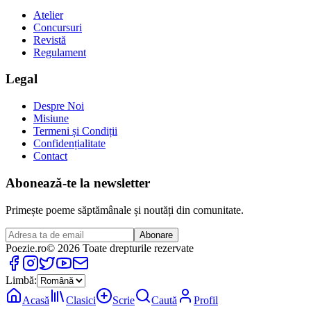
Atelier
Concursuri
Revistă
Regulament
Legal
Despre Noi
Misiune
Termeni și Condiții
Confidențialitate
Contact
Abonează-te la newsletter
Primește poeme săptămânale și noutăți din comunitate.
Abonare
Poezie
.ro
© 2026 Toate drepturile rezervate
Limbă:
Acasă
Clasici
Scrie
Caută
Profil