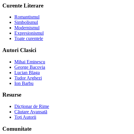
Curente Literare
Romantismul
Simbolismul
Modernismul
Expresionismul
Toate curentele
Autori Clasici
Mihai Eminescu
George Bacovia
Lucian Blaga
Tudor Arghezi
Ion Barbu
Resurse
Dicționar de Rime
Căutare Avansată
Toți Autorii
Comunitate