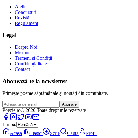
Atelier
Concursuri
Revistă
Regulament
Legal
Despre Noi
Misiune
Termeni și Condiții
Confidențialitate
Contact
Abonează-te la newsletter
Primește poeme săptămânale și noutăți din comunitate.
Abonare
Poezie
.ro
© 2026 Toate drepturile rezervate
Limbă:
Acasă
Clasici
Scrie
Caută
Profil