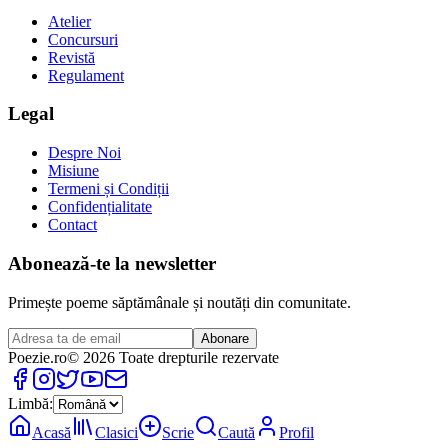
Atelier
Concursuri
Revistă
Regulament
Legal
Despre Noi
Misiune
Termeni și Condiții
Confidențialitate
Contact
Abonează-te la newsletter
Primește poeme săptămânale și noutăți din comunitate.
Abonare
Poezie
.ro
© 2026 Toate drepturile rezervate
Limbă:
Acasă
Clasici
Scrie
Caută
Profil