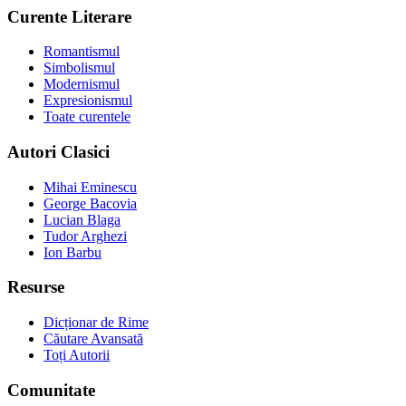
Curente Literare
Romantismul
Simbolismul
Modernismul
Expresionismul
Toate curentele
Autori Clasici
Mihai Eminescu
George Bacovia
Lucian Blaga
Tudor Arghezi
Ion Barbu
Resurse
Dicționar de Rime
Căutare Avansată
Toți Autorii
Comunitate