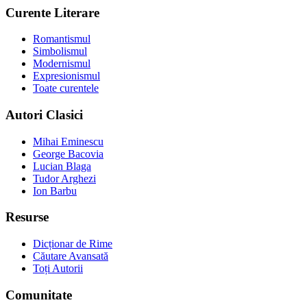
Curente Literare
Romantismul
Simbolismul
Modernismul
Expresionismul
Toate curentele
Autori Clasici
Mihai Eminescu
George Bacovia
Lucian Blaga
Tudor Arghezi
Ion Barbu
Resurse
Dicționar de Rime
Căutare Avansată
Toți Autorii
Comunitate