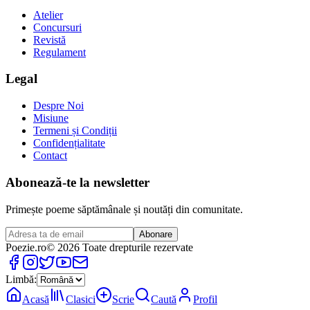
Atelier
Concursuri
Revistă
Regulament
Legal
Despre Noi
Misiune
Termeni și Condiții
Confidențialitate
Contact
Abonează-te la newsletter
Primește poeme săptămânale și noutăți din comunitate.
Abonare
Poezie
.ro
© 2026 Toate drepturile rezervate
Limbă:
Acasă
Clasici
Scrie
Caută
Profil