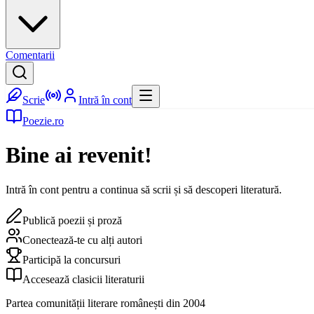
Comentarii
Scrie
Intră în cont
Poezie.ro
Bine ai revenit!
Intră în cont pentru a continua să scrii și să descoperi literatură.
Publică poezii și proză
Conectează-te cu alți autori
Participă la concursuri
Accesează clasicii literaturii
Partea comunității literare românești din 2004