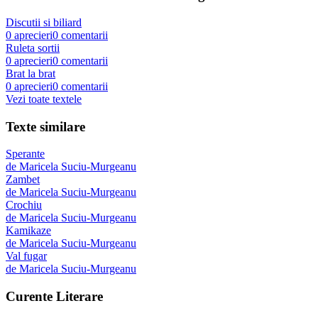
Discutii si biliard
0
aprecieri
0
comentarii
Ruleta sortii
0
aprecieri
0
comentarii
Brat la brat
0
aprecieri
0
comentarii
Vezi toate textele
Texte similare
Sperante
de
Maricela Suciu-Murgeanu
Zambet
de
Maricela Suciu-Murgeanu
Crochiu
de
Maricela Suciu-Murgeanu
Kamikaze
de
Maricela Suciu-Murgeanu
Val fugar
de
Maricela Suciu-Murgeanu
Curente Literare