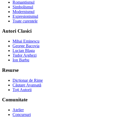
Romantismul
Simbolismul
Modernismul
Expresionismul
Toate curentele
Autori Clasici
Mihai Eminescu
George Bacovia
Lucian Blaga
Tudor Arghezi
Ion Barbu
Resurse
Dicționar de Rime
Căutare Avansată
Toți Autorii
Comunitate
Atelier
Concursuri