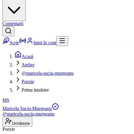
Comentarii
Scrie
Intră în cont
Acasă
Atelier
@maricela-suciu-murgeanu
Poezie
Prima intalnire
MS
Maricela Suciu-Murgeanu
@
maricela-suciu-murgeanu
Urmărește
Poezie