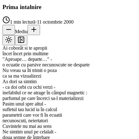
Prima intalnire
1
min lectură
·
11 octombrie 2000
Mediu
Ai coborât si te apropii
încet încet prin multime
"Aproape… departe…" -
o ecuatie cu parsive necunoscute ne desparte
Nu vreau sa îti trimit o poza
ca sa ma vizualizezi
As dori sa simtim
- ca doi orbi cu ochi verzi -
inefabilul ce ne atrage în câmpul magnetic :
parfumul pe care încerci sa-l materializezi
Pasim unul spre altul -
sufletul tau lucid ia în calcul
parametrii care vor fi în ecuatii
necunoscuti, neiertatori
Cuvintele nu mai au sens
Ne simtim unul pe celalalt -
doua semne de întrebare