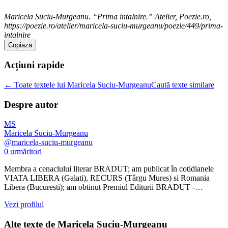
Maricela Suciu-Murgeanu. “Prima intalnire.” Atelier, Poezie.ro,
https://poezie.ro/atelier/maricela-suciu-murgeanu/poezie/449/prima-
intalnire
Copiaza
Acțiuni rapide
← Toate textele lui Maricela Suciu-Murgeanu
Caută texte similare
Despre autor
MS
Maricela Suciu-Murgeanu
@
maricela-suciu-murgeanu
0
urmăritori
Membra a cenaclului literar BRADUT; am publicat în cotidianele
VIATA LIBERA (Galati), RECURS (Târgu Mures) si Romania
Libera (Bucuresti); am obtinut Premiul Editurii BRADUT -…
Vezi profilul
Alte texte de
Maricela Suciu-Murgeanu