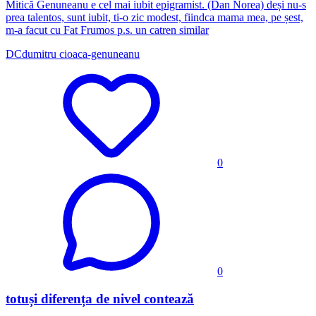
Mitică Genuneanu e cel mai iubit epigramist. (Dan Norea) deși nu-s
prea talentos, sunt iubit, ti-o zic modest, fiindca mama mea, pe șest,
m-a facut cu Fat Frumos p.s. un catren similar
DC
dumitru cioaca-genuneanu
0
0
totuși diferența de nivel contează