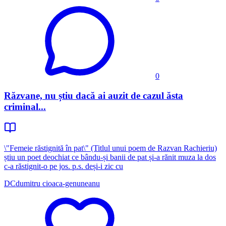
0
Răzvane, nu știu dacă ai auzit de cazul ăsta
criminal...
\"Femeie răstignită în pat\" (Titlul unui poem de Razvan Rachieriu)
știu un poet deochiat ce bându-și banii de pat și-a rănit muza la dos
c-a răstignit-o pe jos. p.s. deși-i zic cu
DC
dumitru cioaca-genuneanu