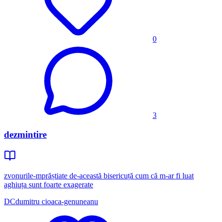
0
3
dezmintire
zvonurile-mprăștiate de-această bisericuță cum că m-ar fi luat
aghiuța sunt foarte exagerate
DC
dumitru cioaca-genuneanu