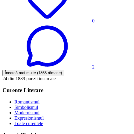
0
2
Încarcă mai multe (1865 rămase)
24 din 1889 poezii incarcate
Curente Literare
Romantismul
Simbolismul
Modernismul
Expresionismul
Toate curentele