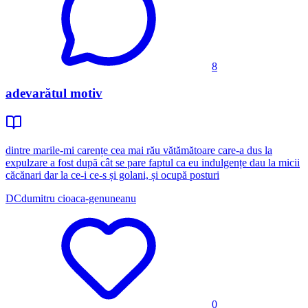
8
adevarătul motiv
dintre marile-mi carențe cea mai rău vătămătoare care-a dus la
expulzare a fost după cât se pare faptul ca eu indulgențe dau la micii
căcănari dar la ce-i ce-s și golani, și ocupă posturi
DC
dumitru cioaca-genuneanu
0