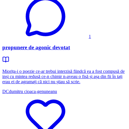
1
propunere de agonic devotat
Miorița-i o poezie ce-ar trebui interzisă fiindcă ea a fost compusă de
inși cu mintea redusă ce-n chimir n-aveau o fisă și așa din fii în tați
erau ei de agramați că nici nu știau să scrie.
DC
dumitru cioaca-genuneanu