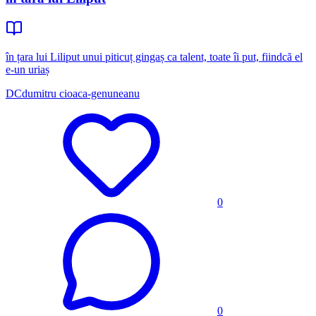
în țara lui Liliput unui piticuț gingaș ca talent, toate îi put, fiindcă el
e-un uriaș
DC
dumitru cioaca-genuneanu
0
0