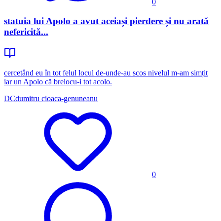
0
statuia lui Apolo a avut aceiași pierdere și nu arată
nefericită...
cercetând eu în tot felul locul de-unde-au scos nivelul m-am simțit
iar un Apolo că brelocu-i tot acolo.
DC
dumitru cioaca-genuneanu
0