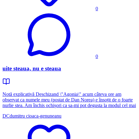
0
0
uite steaua, nu e steaua
Notă explicativă Deschizand \"Agonia\" acum câteva ore am
observat ca numele meu (postat de Dan Norea) e însoțit de o foarte
nurlie stea. Am închis ochișori ca sa-mi pot degusta la modul cel mai
DC
dumitru cioaca-genuneanu