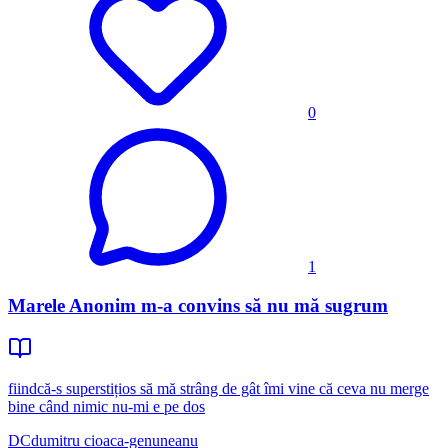
0
1
Marele Anonim m-a convins să nu mă sugrum
fiindcă-s superstițios să mă strâng de gât îmi vine că ceva nu merge
bine când nimic nu-mi e pe dos
DC
dumitru cioaca-genuneanu