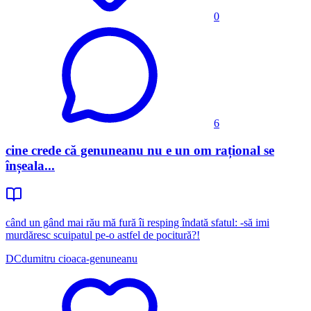
0
6
cine crede că genuneanu nu e un om rațional se
înșeala...
când un gând mai rău mă fură îi resping îndată sfatul: -să imi
murdăresc scuipatul pe-o astfel de pocitură?!
DC
dumitru cioaca-genuneanu