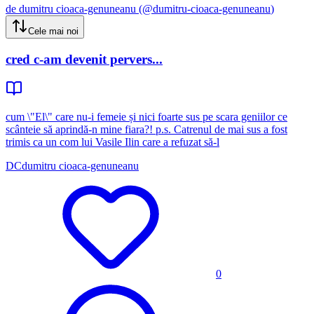
de
dumitru cioaca-genuneanu
(@
dumitru-cioaca-genuneanu
)
Cele mai noi
cred c-am devenit pervers...
cum \"El\" care nu-i femeie și nici foarte sus pe scara geniilor ce
scânteie să aprindă-n mine fiara?! p.s. Catrenul de mai sus a fost
trimis ca un com lui Vasile Ilin care a refuzat să-l
DC
dumitru cioaca-genuneanu
0