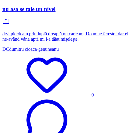
nu asa se taie un nivel
de-l pierdeam prin luptă dreaptă nu carteam, Doamne ferește! dar el
ne-având vâna aptă mi l-a tăiat mișelește.
DC
dumitru cioaca-genuneanu
0