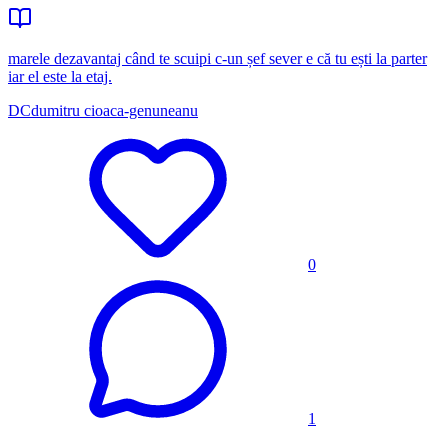
marele dezavantaj când te scuipi c-un șef sever e că tu ești la parter
iar el este la etaj.
DC
dumitru cioaca-genuneanu
0
1