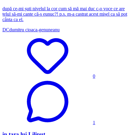
după ce-mi șuti nivelul la cor cum să mă mai duc c-o voce ce are
țelul să-mi cante că-s eunuc?! p.s. m-a castrat acest mișel ca să pot
cânta ca el.
DC
dumitru cioaca-genuneanu
0
1
in tara lui Liliput