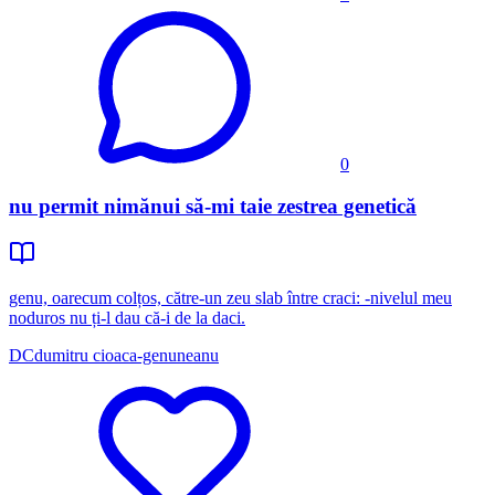
0
nu permit nimănui să-mi taie zestrea genetică
genu, oarecum colțos, către-un zeu slab între craci: -nivelul meu
noduros nu ți-l dau că-i de la daci.
DC
dumitru cioaca-genuneanu