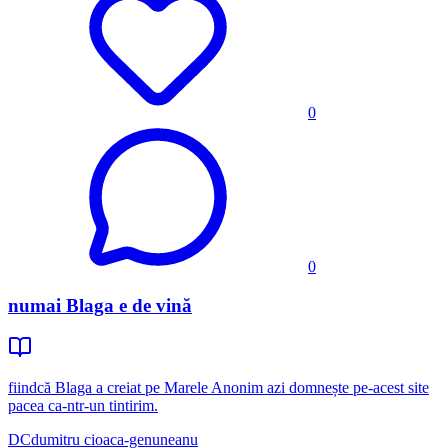
0
0
numai Blaga e de vină
fiindcă Blaga a creiat pe Marele Anonim azi domnește pe-acest site
pacea ca-ntr-un tintirim.
DC
dumitru cioaca-genuneanu