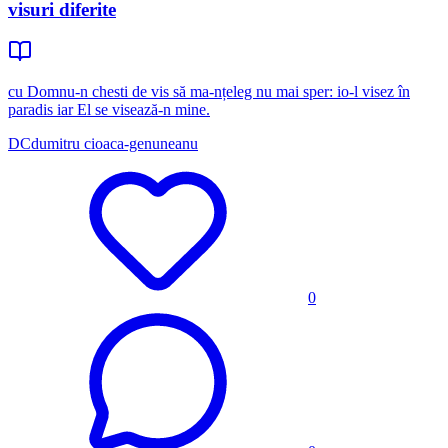
visuri diferite
cu Domnu-n chesti de vis să ma-nțeleg nu mai sper: io-l visez în
paradis iar El se visează-n mine.
DC
dumitru cioaca-genuneanu
0