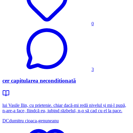
0
3
cer capitularea neconditionată
lui Vasile Ilin, cu prietenie. chiar dacă-mi redă nivelul și mi-l pupă,
n-are-a face, fiindcă eu, iubind răzbelul, n-o să cad cu el la pace.
DC
dumitru cioaca-genuneanu