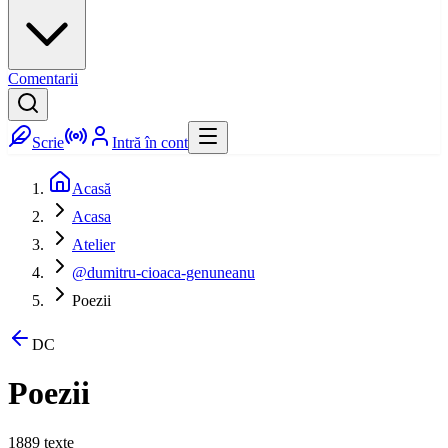
Comentarii
Scrie
Intră în cont
Acasă
Acasa
Atelier
@dumitru-cioaca-genuneanu
Poezii
DC
Poezii
1889
texte