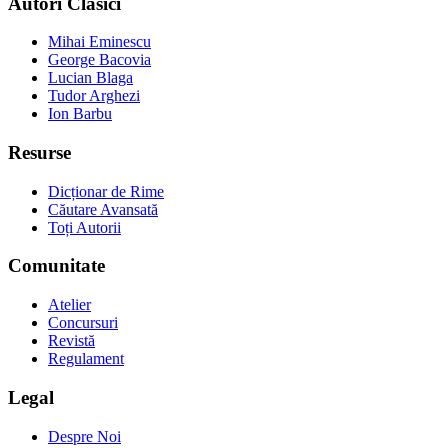
Autori Clasici
Mihai Eminescu
George Bacovia
Lucian Blaga
Tudor Arghezi
Ion Barbu
Resurse
Dicționar de Rime
Căutare Avansată
Toți Autorii
Comunitate
Atelier
Concursuri
Revistă
Regulament
Legal
Despre Noi