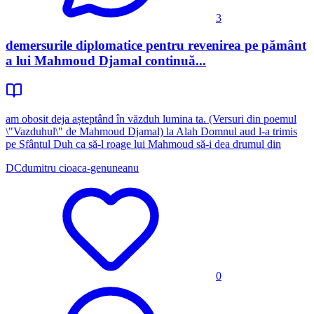
3
demersurile diplomatice pentru revenirea pe pământ
a lui Mahmoud Djamal continuă...
am obosit deja așteptând în văzduh lumina ta. (Versuri din poemul
\"Vazduhul\" de Mahmoud Djamal) la Alah Domnul aud l-a trimis
pe Sfântul Duh ca să-l roage lui Mahmoud să-i dea drumul din
DC
dumitru cioaca-genuneanu
0