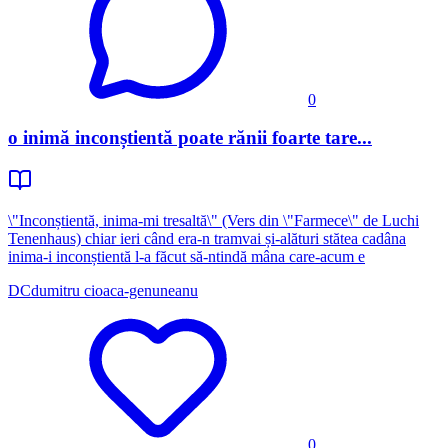
0
o inimă inconștientă poate rănii foarte tare...
\"Inconștientă, inima-mi tresaltă\" (Vers din \"Farmece\" de Luchi
Tenenhaus) chiar ieri când era-n tramvai și-alături stătea cadâna
inima-i inconștientă l-a făcut să-ntindă mâna care-acum e
DC
dumitru cioaca-genuneanu
0