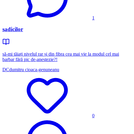
1
sadicilor
să-mi tăiați nivelul rar și din fibra cea mai vie la modul cel mai
barbar fără pic de-anestezie?!
DC
dumitru cioaca-genuneanu
0