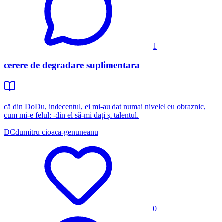
1
cerere de degradare suplimentara
că din DoDu, indecentul, ei mi-au dat numai nivelel eu obraznic,
cum mi-e felul: -din el să-mi dați și talentul.
DC
dumitru cioaca-genuneanu
0