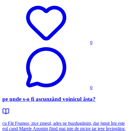
0
0
pe unde s-o fi ascunzând voinicul ăsta?
cu Făt Frumos, zice zmeul, ades ne buzdugănim, dar jignit îmi este
eul cand Marele Anonim fiind mai iute de picior iar iese învingător.