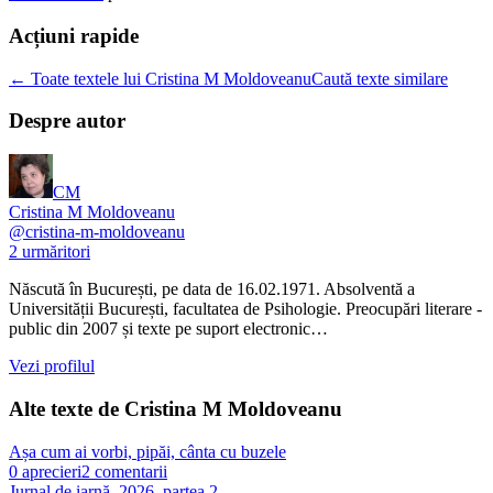
Acțiuni rapide
← Toate textele lui Cristina M Moldoveanu
Caută texte similare
Despre autor
CM
Cristina M Moldoveanu
@
cristina-m-moldoveanu
2
urmăritori
Născută în București, pe data de 16.02.1971. Absolventă a
Universității București, facultatea de Psihologie. Preocupări literare -
public din 2007 și texte pe suport electronic…
Vezi profilul
Alte texte de
Cristina M Moldoveanu
Așa cum ai vorbi, pipăi, cânta cu buzele
0
aprecieri
2
comentarii
Jurnal de iarnă, 2026, partea 2