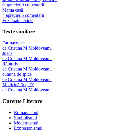
0
aprecieri
0
comentarii
Mama casă
4
aprecieri
5
comentarii
Vezi toate textele
Texte similare
Farmacopee
de
Cristina M Moldoveanu
Joacă
de
Cristina M Moldoveanu
Rămuriș
de
Cristina M Moldoveanu
cunună de spice
de
Cristina M Moldoveanu
Medicină (legală)
de
Cristina M Moldoveanu
Curente Literare
Romantismul
Simbolismul
Modernismul
Expresionismul