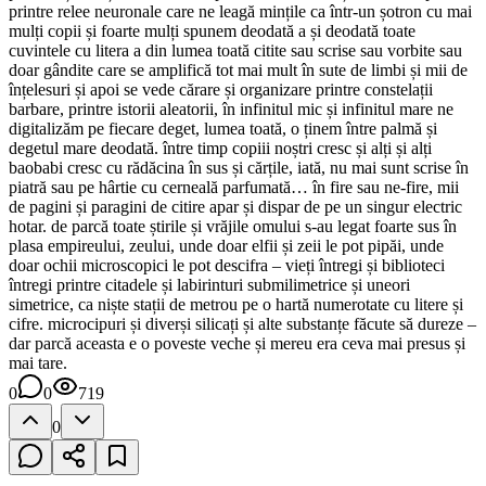
printre relee neuronale care ne leagă mințile ca într-un șotron cu mai
mulți copii și foarte mulți spunem deodată a și deodată toate
cuvintele cu litera a din lumea toată citite sau scrise sau vorbite sau
doar gândite care se amplifică tot mai mult în sute de limbi și mii de
înțelesuri și apoi se vede cărare și organizare printre constelații
barbare, printre istorii aleatorii, în infinitul mic și infinitul mare ne
digitalizăm pe fiecare deget, lumea toată, o ținem între palmă și
degetul mare deodată. între timp copiii noștri cresc și alți și alți
baobabi cresc cu rădăcina în sus și cărțile, iată, nu mai sunt scrise în
piatră sau pe hârtie cu cerneală parfumată… în fire sau ne-fire, mii
de pagini și paragini de citire apar și dispar de pe un singur electric
hotar. de parcă toate știrile și vrăjile omului s-au legat foarte sus în
plasa empireului, zeului, unde doar elfii și zeii le pot pipăi, unde
doar ochii microscopici le pot descifra – vieți întregi și biblioteci
întregi printre citadele și labirinturi submilimetrice și uneori
simetrice, ca niște stații de metrou pe o hartă numerotate cu litere și
cifre. microcipuri și diverși silicați și alte substanțe făcute să dureze –
dar parcă aceasta e o poveste veche și mereu era ceva mai presus și
mai tare.
0
0
719
0