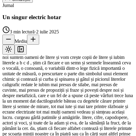
Jurnal
Un singur electric hotar
3
min lectură
·
2 iulie 2025
Mediu
noi suntem oameni de litere și vom crește copii de litere și iubim
literele a b c d , știm că fiecare e un semn și semnele înseamnă ceva
o vocală, o consoană, o variabilă dintr-o lege fizică importantă o
unitate de măsură, o prescurtare o parte din simbolul unui element
chimic și contează și curba și spinarea și gâtul și piciorul literelor
caligrafic redate le iubim mai presus de silabe, mai presus de
cuvinte, mai presus de propoziții și fraze și povești despre noi și
despre metafizică, care e un fel de a spune că peste vârfuri trece luna
la un moment dat dactilografele băteau cu degetele cărare printre
litere și semne de mirare, tot mai iute și mai tare printre războaie și
ecrane electrizate tot mai mulți oameni vedeau și simțeau același
lucru. curgeau gârlă patimile și amăgirile. litere, cifre, capodopere,
actori și voci, și toate de la adam și eva, de la sămânță la fruct, de la
pământ la cer. da, știam că fiecare alfabet contează și literele printate
pe scoarța minții noastre ca în piatră sau ca în cărți sunt altfel prinse