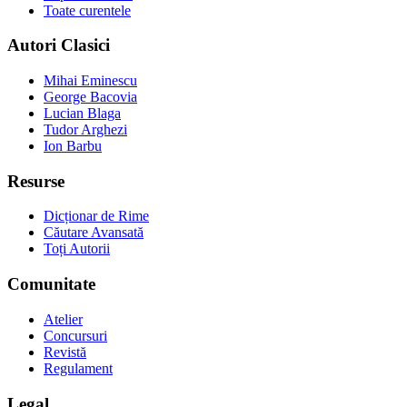
Toate curentele
Autori Clasici
Mihai Eminescu
George Bacovia
Lucian Blaga
Tudor Arghezi
Ion Barbu
Resurse
Dicționar de Rime
Căutare Avansată
Toți Autorii
Comunitate
Atelier
Concursuri
Revistă
Regulament
Legal