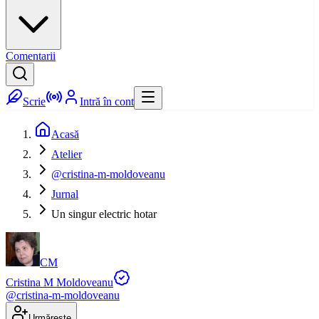
Comentarii
Scrie
Intră în cont
Acasă
Atelier
@cristina-m-moldoveanu
Jurnal
Un singur electric hotar
CM
Cristina M Moldoveanu
@
cristina-m-moldoveanu
Urmărește