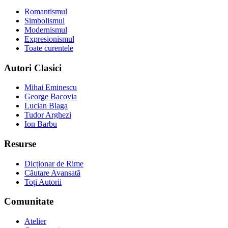
Romantismul
Simbolismul
Modernismul
Expresionismul
Toate curentele
Autori Clasici
Mihai Eminescu
George Bacovia
Lucian Blaga
Tudor Arghezi
Ion Barbu
Resurse
Dicționar de Rime
Căutare Avansată
Toți Autorii
Comunitate
Atelier