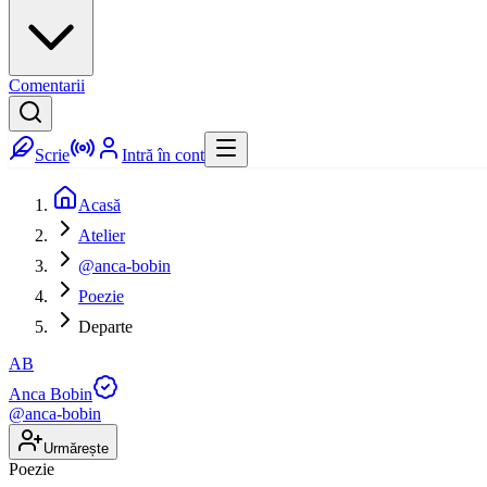
Comentarii
Scrie
Intră în cont
Acasă
Atelier
@anca-bobin
Poezie
Departe
AB
Anca Bobin
@
anca-bobin
Urmărește
Poezie