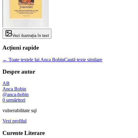
Vezi ilustrația în text
Acțiuni rapide
← Toate textele lui Anca Bobin
Caută texte similare
Despre autor
AB
Anca Bobin
@
anca-bobin
0
urmăritori
vulnerabilitate sql
Vezi profilul
Curente Literare