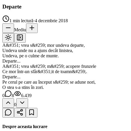
Departe
1
min lectură
·
4 decembrie 2018
Mediu
A&#351; vrea s&#259; mor undeva departe,
Undeva unde nu a ajuns decât linistea,
Undeva, pe o culme de munte.
Departe...
A&#351; vrea s&#259; m&#259; acopere frunzele
Ce mor într-un sfâr&#351;it de toamn&#259;.
Departe...
Pe cerul pe care au început s&#259; se adune nori,
O stea s-a stins în zori.
0
8
6.439
0
Despre aceasta lucrare