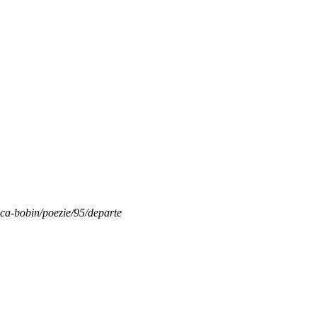
anca-bobin/poezie/95/departe