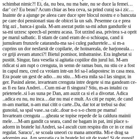
schimbat nimic?! Ei, da, nu bea, nu ma bate, nu se duce la femei…
dar’ ce? Eu beau? Acum chiar as bea ceva, sa prind curaj sa-i zic…
Inainte de a ajunge pe aleea care duce spre blocul nostru e o bancuta
pe care doi pensionari stau de obicei la un sah. Pesemne ca e prea
frig azi , banca-i goala. M-am asezat putin sa-mi adun gandurile si
sa-mi urzesc speech-ul pentru acasa. Tot urzind asa, privirea s-a oprit
pe marul salbatic. Il stiam de cand eram de-o schioapa, cand ii
jumuleam frunzele catarandu-ma sa-i culeg paduretele... si m-a
cuprins un dor nesfarsit de copilarie, de hoinareala, de harjoneala…
ce griji aveam atunci?! Bietul pomisor, imbatranise. Era inghetat si
pustiit. Singur, fara veselia si agitatia copiilor din jurul lui. M-am
ridicat si am rupt o crenguta, in semn de ramas bun, nu stiu ce a fost
in capul meu, cred ca vroiam intr-un fel sa-l adapostesc in casa mea.
Era poate un gest de adio…nu stiu…Mi-era mila sa-l las singur, in
ger. Pasind alene, invarteam crenguta intre degete si ma gandeam ce-
as fi eu fara Andrei…Cum mi-ar fi singura? Stiu, m-as intalni cu
prietenele..si l-as suna pe Dan, am auzit ca si el a divortat. Adica
..adica eu nu, nu inca…dar nu mai e mult. As citi pe rupte, de cand
m-am maritat, n-am mai citit o carte..Da, dar tot ar trebui sa duc
gunoiul, sa spal vase..sa calc..doar n-o s-o chem pe mama!
Invarteam crenguta …gheata se topise repede de la caldura mainii
mele….M-am gandit ca seara, cand ne bagam in pat, imi place s-
adorm in bratele lui Andrei, sa-l ascult cum respira din ce in ce mai
regulat. Saracu’, se scoala uneori cu mana amortita. Mi-e drag sa
adormim asa. Am senzatia ca in bratele lui uit de toate! Si de gunoi!