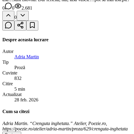
0
0
2.681
0
Despre aceasta lucrare
Autor
Adria Martin
Tip
Proză
Cuvinte
832
Citire
5 min
Actualizat
28 feb. 2026
Cum sa citezi
Adria Martin. “Crenguta inghetata.” Atelier, Poezie.ro,
https://poezie.ro/atelier/adria-martin/proza/629/crenguta-inghetata