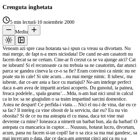
Crenguta inghetata
5
min lectură
·
10 noiembrie 2000
Mediu
Veneam azi spre casa hotarata sa-i spun ca vreau sa divortam. Nu
mai merge, de fapt n-a mers niciodata! De cand ne-am casatorit nu
facem decat sa ne certam. Cine-ar fi crezut ca se va ajunge aici? Cat
ne iubeam! Si el recunoaste ca nu trebuia sa ne casatorim, dar atunci
parca se gandea cineva la ce-o sa fie? Eram convinsi ca nimic nu ne
poate sta in cale! Si uite acum…nu mai merge nimic. Il iubesc, ma
iubeste, dar ce-are asta a face cu mariajul? Ne-am intelege perfect
daca n-am avea de impartit acelasi acoperis. Du gunoiul, ia painea,
freaca podelele., spala geamu’…Mda, n-am luat nici unul in calcul
ca in loc sa ne giugiulim o sa traim impartind sarcini domestice.
Astea ne despart! Ce perfida-i viata… Nici el nu-i de vina, dar eu ce
sa fac? Il inteleg ca vine obosit de la serviciu, dar eu? Eu nu vin
obosita? Si de ce nu ma asteapta el cu masa, daca tot vine mai
devreme ca mine? Ioneasca a nimerit un barbat bun, ala da barbat! O
astepata cu mancarica in cuptor… Nuuuuu, hotarat lucru, divortam,
acum, pana nu facem si-un copil! Iar o sa zica sa ma mai gandesc, sa
mai incercam o data, dar ce daca-am asteptat cinci ani ca nu s-a