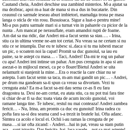
Cautand cheia, Andrei deschise usa zambind misterios. M-a ajutat sa
ma dezbrac, apoi m-a luat de mana si m-a dus in bucatarie. Din
ceaunul cu sarmale ieseau aburi imbietori, mamaliga trona pe masa
langa o sticla de vin rosu. Busuioaca. Sigur a luat-o pentru mine!
Mi-a pus patru sarmale mari si a turnat vin in paharele cu picior de la
nunta . Am mancat pe nerasuflate, eram amandoi rupti de foame.
Am dat sa ma ridic, dar Andrei mi-a facut semn sa stau…. - Irina,
stiu ca in ultima vreme ne-am tot certat. Nu vreau sa ne certam si nu
stiu ce se intampla. Dar eu te iubesc si..daca si tu ma iubesti macar
un pic, o scoatem noi la capat! Promit sa duc gunoiul, sa iau eu
paine, sa te astept cu masa… - Taci, Andrei! Da-mi te rog un pahar
cu apa! Andrei imi intinse un pahar. Am pus crenguta in apa si am
asezat-o in mijlocul mesei, ca pe o floare!Bietul Andrei se uita
nelamurit si stanjenit la mine…Era o reactie la care chiar nu se
astepta. I-am facut semn sa taca, m-am mai gandit un pic… - Andrei,
pe drum ma gandeam sa-ti spun ca vreau sa divortam. Vezi tu
crenguta asta? Ea m-a facut sa-mi dau sema ce-as fi eu fara
dragostea ta. Desi ne-am certat, eu atata stiu, ca nu pot trai fara tine
si chiar de-ar fi sa duc toata viata de acum incolo gunoiul, voi
ramane langa tine. Te iubesc, restul nu mai conteaza! Andrei zambea
fericit… - Nu, Irina, am promis ca duc eu gunoiul! Irina radea cu
pofta fara sa-si dea seama cand s-a trezit in bratele lui. Ofta adanc.
Simtea ca acolo e locul ei. Ochii i-au ramas la crenguta de pe
masa….si iar ofta zicand: - Andrei…hai in pat, vreau sa stam putin
asa…sunt istovita. Dar fericita, hai, lasa vasele…pot sa mai astepte!