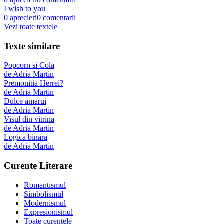
I wish to you
0
aprecieri
0
comentarii
Vezi toate textele
Texte similare
Popcorn si Cola
de
Adria Martin
Premonitia Herrei?
de
Adria Martin
Dulce amarui
de
Adria Martin
Visul din vitrina
de
Adria Martin
Logica binara
de
Adria Martin
Curente Literare
Romantismul
Simbolismul
Modernismul
Expresionismul
Toate curentele