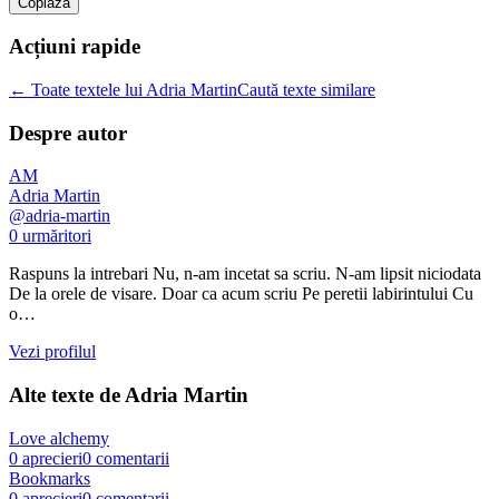
Copiaza
Acțiuni rapide
← Toate textele lui Adria Martin
Caută texte similare
Despre autor
AM
Adria Martin
@
adria-martin
0
urmăritori
Raspuns la intrebari Nu, n-am incetat sa scriu. N-am lipsit niciodata
De la orele de visare. Doar ca acum scriu Pe peretii labirintului Cu
o…
Vezi profilul
Alte texte de
Adria Martin
Love alchemy
0
aprecieri
0
comentarii
Bookmarks
0
aprecieri
0
comentarii