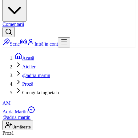
Comentarii
Scrie
Intră în cont
Acasă
Atelier
@adria-martin
Proză
Crenguta inghetata
AM
Adria Martin
@
adria-martin
Urmărește
Proză