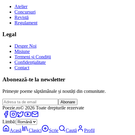
Atelier
Concursuri
Revistă
Regulament
Legal
Despre Noi
Misiune
Termeni și Condiții
Confidențialitate
Contact
Abonează-te la newsletter
Primește poeme săptămânale și noutăți din comunitate.
Abonare
Poezie
.ro
© 2026 Toate drepturile rezervate
Limbă:
Acasă
Clasici
Scrie
Caută
Profil