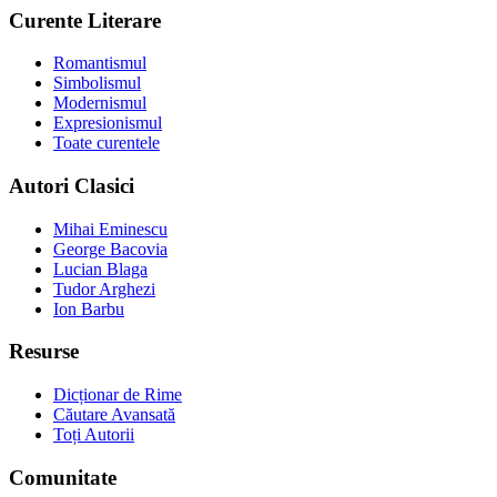
Curente Literare
Romantismul
Simbolismul
Modernismul
Expresionismul
Toate curentele
Autori Clasici
Mihai Eminescu
George Bacovia
Lucian Blaga
Tudor Arghezi
Ion Barbu
Resurse
Dicționar de Rime
Căutare Avansată
Toți Autorii
Comunitate