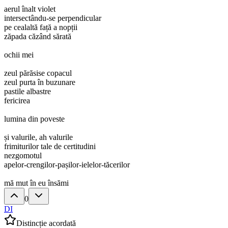
aerul înalt violet
intersectându-se perpendicular
pe cealaltă față a nopții
zăpada căzând sărată
ochii mei
zeul părăsise copacul
zeul purta în buzunare
pastile albastre
fericirea
lumina din poveste
și valurile, ah valurile
frimiturilor tale de certitudini
nezgomotul
apelor-crengilor-pașilor-ielelor-tăcerilor
mă mut în eu însămi
0
DI
Distincție acordată