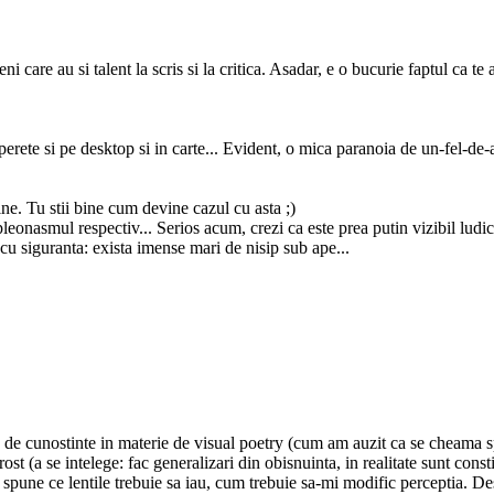
i care au si talent la scris si la critica. Asadar, e o bucurie faptul ca t
erete si pe desktop si in carte... Evident, o mica paranoia de un-fel-de-a
e. Tu stii bine cum devine cazul cu asta ;)
pleonasmul respectiv... Serios acum, crezi ca este prea putin vizibil ludic
 cu siguranta: exista imense mari de nisip sub ape...
a de cunostinte in materie de visual poetry (cum am auzit ca se cheama s
st (a se intelege: fac generalizari din obisnuinta, in realitate sunt cons
pune ce lentile trebuie sa iau, cum trebuie sa-mi modific perceptia. Desci