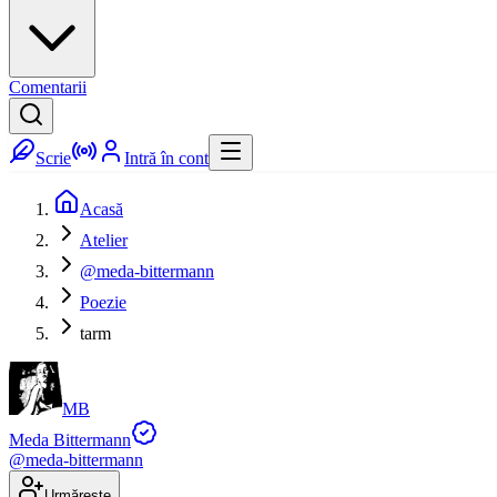
Comentarii
Scrie
Intră în cont
Acasă
Atelier
@meda-bittermann
Poezie
tarm
MB
Meda Bittermann
@
meda-bittermann
Urmărește