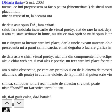
DI
daria ilaria
✓
5 oct. 2003
tocmai ce imi propusesem sa fac o pauza (binemeritata:) de siteul nostr
placut mult.
uite ca reusesti tu, la aceasta ora...
de data asta spun DA, fara ezitari.
salut, fara indoiala incercarile de visual poetry, atat de rare la noi, deja
o arta cu state serioase in lume, nu stiu ce m-a oprit sa nu iti spun la t
nu e singura ta lucrare care imi place, dar la unele aveam oarecari obiect
precedenta mi-a parut cam incarcta, e mai degraba o lucrare grafica in 
de data asta e chiar visual poetry, nici una din componente nu o eclips
aici e chiar web art. si mai ales e poezie. un text care imi place foarte m
am o mica observatie, pe care am primit-o si eu de la cineva de meserie,
altcumva, alb poate) in cuvinte violete, de fapt inalt l-ai putea scrie vio
si inca: sunt doar tonuri reci, nuante de albastru si violet: poate
niste \"sand\" nu i-ar strica tarmului tau.
ok, ti-ai gasit calea, da-i bataie!
0