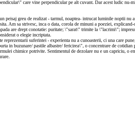
rpendicular\" care vine perpendicular pe alt cuvant. Dar acest ludic nu-mi 
 peisaj greu de realizat - tarmul, noaptea- intrucat luminile noptii nu au 
usita. Am sa strivesc, inca o data, corola de minuni a poeziei, explicand
Zapada are drept conotatie: puritate; \"sarat\" trimite la \"lacrimi\"; imp
nsiderat o elegie incriptata.
ate reprezentarii suferintei - experienta nu a cunoasterii, ci una care pune,
urta in buzunare/ pastile albastre/ fericirea\", o concentrare de cotidian
ormulei chimice potrivite. Sentimentul de dezolare nu e un capriciu, o emo
urare.