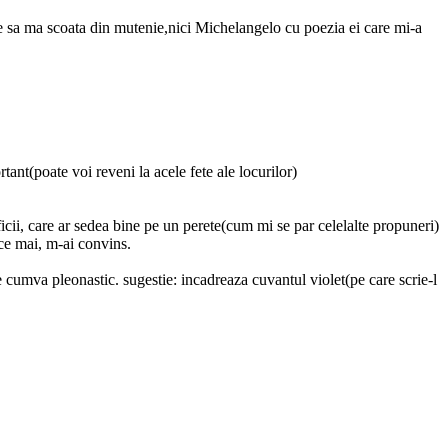
eme sa ma scoata din mutenie,nici Michelangelo cu poezia ei care mi-a
rtant(poate voi reveni la acele fete ale locurilor)
icii, care ar sedea bine pe un perete(cum mi se par celelalte propuneri)
, ce mai, m-ai convins.
e cumva pleonastic. sugestie: incadreaza cuvantul violet(pe care scrie-l