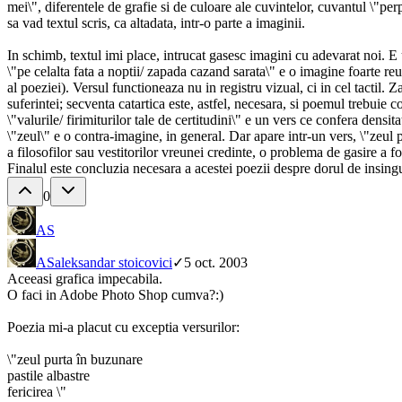
mei\", diferentele de grafie si de culoare ale cuvintelor, cuvantul \"pe
sa vad textul scris, ca altadata, intr-o parte a imaginii.
In schimb, textul imi place, intrucat gasesc imagini cu adevarat noi. E un
\"pe celalta fata a noptii/ zapada cazand sarata\" e o imagine foarte re
al poeziei). Versul functioneaza nu in registru vizual, ci in cel tactil. 
suferintei; secventa catartica este, astfel, necesara, si poemul trebuie co
\"valurile/ firimiturilor tale de certitudini\" e un vers ce confera densit
\"zeul\" e o contra-imagine, in general. Dar apare intr-un vers, \"zeul p
a filosofilor sau vestitorilor vreunei credinte, o problema de gasire a f
Finalul este concluzia necesara a acestei poezii despre dorul de insing
0
AS
AS
aleksandar stoicovici
✓
5 oct. 2003
Aceeasi grafica impecabila.
O faci in Adobe Photo Shop cumva?:)
Poezia mi-a placut cu exceptia versurilor:
\"zeul purta în buzunare
pastile albastre
fericirea \"