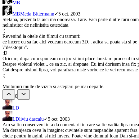
MB
MB
Meda Bittermann
✓
5 oct. 2003
Stefana, prezenta ta aici ma onoreaza. Tare. Faci parte dintre rarii oamen
nelinistitor de nelinistita cateodata.
:)
Revenind la oitele din filmul cu tarmuri:
ce incerc eu sa fac aici vedeam oarecum 3D... adica sa poata sta si pe p
\"desktopu\".
:D
Oricum, dupa cum spuneam ma joc si imi place tare-tare procesul in sin
Despre violetul violet... ce sa zic, ai dreptate. Eu imi dorisem insa fix 
Cat despre nisipul lipsa, voi parafraza niste vorbe ce le vei recunoaste
:)
Multumiri multe de vizita si asteptari pe mai departe.
0
LD
LD
liviu dascalu
✓
5 oct. 2003
Am sa fiu consecvent in a da comentarii in care sa fie vadita lipsa me
Ma deranjeaza ceva la imagine: cuvintele sunt raspandite aparent fara ro
cheie pentru imagini, si nici invers. Poate vine domnul Ioan Dan si-mi s