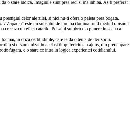
da o stare ludica. Imaginile sunt prea reci si ma inhiba. As fi preferat
prestigiul celor ale zilei, si nici nu-ti ofera o paleta prea bogata.
-o. \"Zapada\" este un substitut de lumina (lumina fiind mediul obisnuit
reuna creeaza un efect catartic. Peisajul sumbru e o punere in scena a
 tocmai, in criza certitudinile, care le da o tenta de derizoriu.
 profan si dezumanizat in acelasi timp: fericirea a ajuns, din preocupare
tie fugara, e o stare ce intra in logica experientei cotidianului.