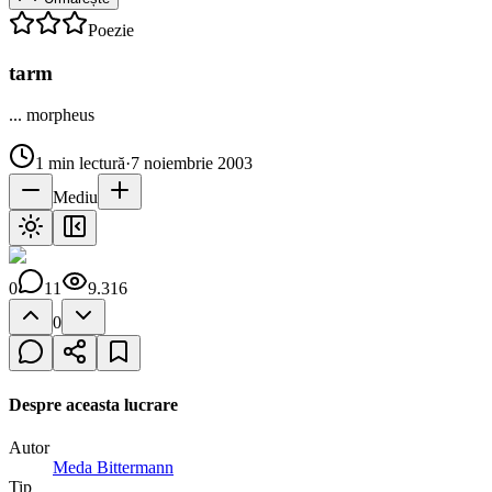
Poezie
tarm
... morpheus
1
min lectură
·
7 noiembrie 2003
Mediu
0
11
9.316
0
Despre aceasta lucrare
Autor
Meda Bittermann
Tip