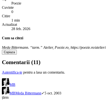
Poezie
Cuvinte
0
Citire
1 min
Actualizat
28 feb. 2026
Cum sa citezi
Meda Bittermann. “tarm.” Atelier, Poezie.ro, https://poezie.ro/ateli
Copiaza
Comentarii (
11
)
Autentifica-te
pentru a lasa un comentariu.
MB
MB
Meda Bittermann
✓
5 oct. 2003
țărm