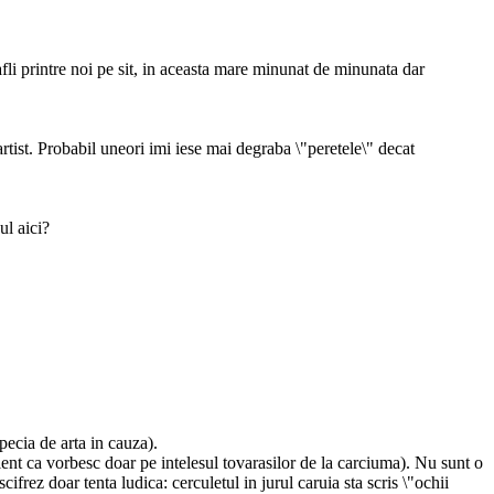
e afli printre noi pe sit, in aceasta mare minunat de minunata dar
rtist. Probabil uneori imi iese mai degraba \"peretele\" decat
ul aici?
pecia de arta in cauza).
tient ca vorbesc doar pe intelesul tovarasilor de la carciuma). Nu sunt o
frez doar tenta ludica: cerculetul in jurul caruia sta scris \"ochii