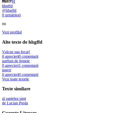
H
hhgffd
@
hhgffd
0
urmăritori
nu
Vezi profilul
Alte texte de
hhgffd
Vulcan sau focar!
0
aprecieri
0
comentarii
parfum de femeie
0
aprecieri
1
comentarii
ingeri
0
aprecieri
0
comentarii
Vezi toate textele
Texte similare
al șaptelea simț
de
Lucian Preda
Curente Literare