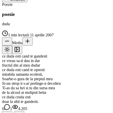
Poezie
poezie
duda
1
min lectură
·
11 aprilie 2007
Mediu
ce duda esti cand te gandesti
ce vreau sa-ti dau in dar
fructul din al meu dudar
ce duda esti cand te opresti
mirabila samanta ocolesti,
Soarbe-o gura de la pieptul meu
Si-un strop ti s-ar prelinge-n decolteu
Ti-as da sa bei si tu din sursa mea
de la alcool ai molipsit betia
ce duda cruda esti
doar la altii te gandesti.
0
1
4.205