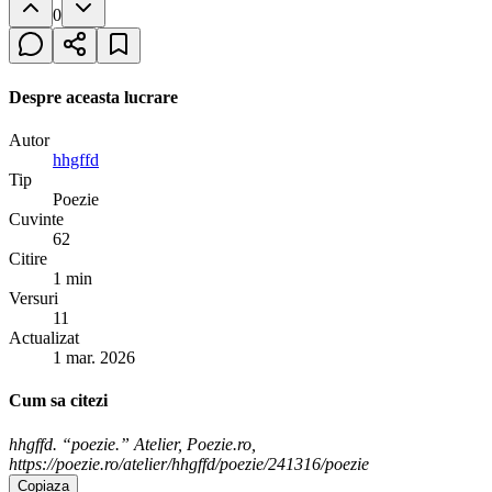
0
Despre aceasta lucrare
Autor
hhgffd
Tip
Poezie
Cuvinte
62
Citire
1 min
Versuri
11
Actualizat
1 mar. 2026
Cum sa citezi
hhgffd. “poezie.” Atelier, Poezie.ro,
https://poezie.ro/atelier/hhgffd/poezie/241316/poezie
Copiaza