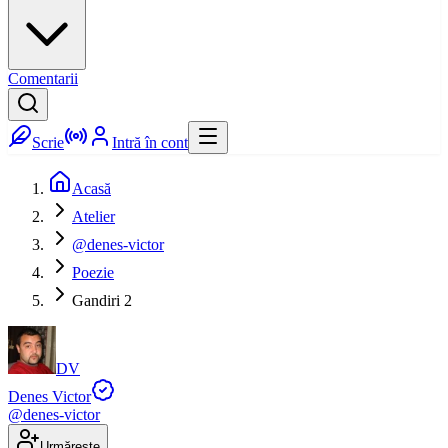
Comentarii
Scrie
Intră în cont
Acasă
Atelier
@denes-victor
Poezie
Gandiri 2
DV
Denes Victor
@
denes-victor
Urmărește