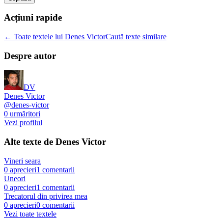
Acțiuni rapide
← Toate textele lui Denes Victor
Caută texte similare
Despre autor
DV
Denes Victor
@
denes-victor
0
urmăritori
Vezi profilul
Alte texte de
Denes Victor
Vineri seara
0
aprecieri
1
comentarii
Uneori
0
aprecieri
1
comentarii
Trecatorul din privirea mea
0
aprecieri
0
comentarii
Vezi toate textele