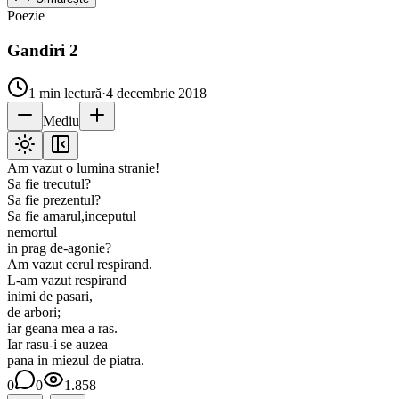
Poezie
Gandiri 2
1
min lectură
·
4 decembrie 2018
Mediu
Am vazut o lumina stranie!
Sa fie trecutul?
Sa fie prezentul?
Sa fie amarul,inceputul
nemortul
in prag de-agonie?
Am vazut cerul respirand.
L-am vazut respirand
inimi de pasari,
de arbori;
iar geana mea a ras.
Iar rasu-i se auzea
pana in miezul de piatra.
0
0
1.858