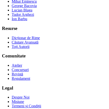
Mihai Eminescu
George Bacovia
Lucian Blaga
Tudor Arghezi
Ion Barbu
Resurse
Dicționar de Rime
Căutare Avansată
Toți Autorii
Comunitate
Atelier
Concursuri
Revistă
Regulament
Legal
Despre Noi
Misiune
Termeni și Condiții